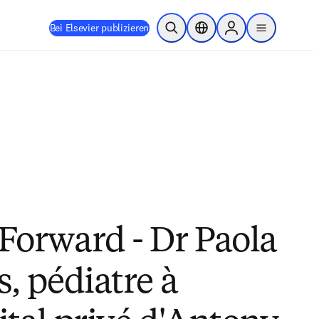
Bei Elsevier publizieren
Suche öffnen
Standortauswahl
Sign in to products
menu
 Forward - Dr Paola
s, pédiatre à