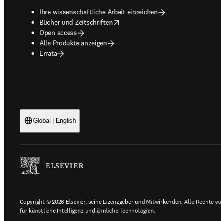
Ihre wissenschaftliche Arbeit einreichen
opens in new tab/window
Bücher und Zeitschriften
Open access
Alle Produkte anzeigen
Errata
Global | English
Copyright © 2026 Elsevier, seine Lizenzgeber und Mitwirkenden. Alle Rechte vor
für künstliche Intelligenz und ähnliche Technologien.