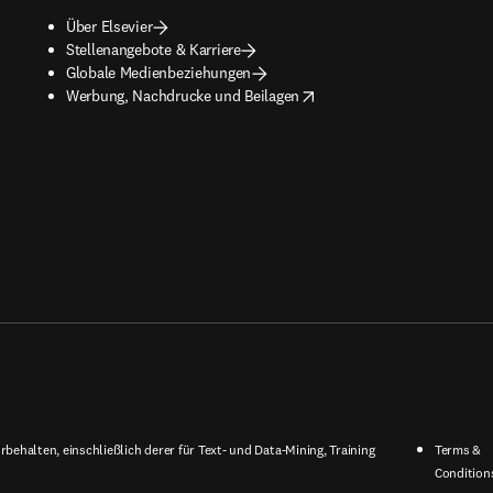
Über Elsevier
Stellenangebote & Karriere
Globale Medienbeziehungen
opens in new tab/window
Werbung, Nachdrucke und Beilagen
behalten, einschließlich derer für Text- und Data-Mining, Training
Terms &
Condition