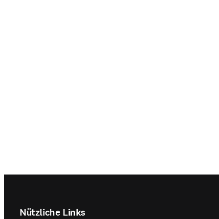
Step For
Sikias, p
l'hôpita
Footer navigation
Nützliche Links