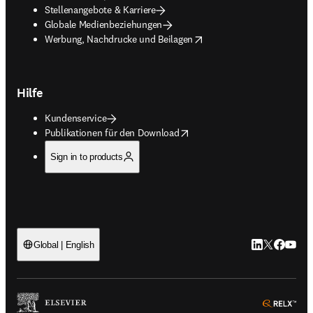
Stellenangebote & Karriere
Globale Medienbeziehungen
opens in new tab/window
Werbung, Nachdrucke und Beilagen
Hilfe
Kundenservice
opens in new tab/window
Publikationen für den Download
Sign in to products
LinkedIn Wird 
Twitter Wir
Facebook
YouTub
Global | English
ope