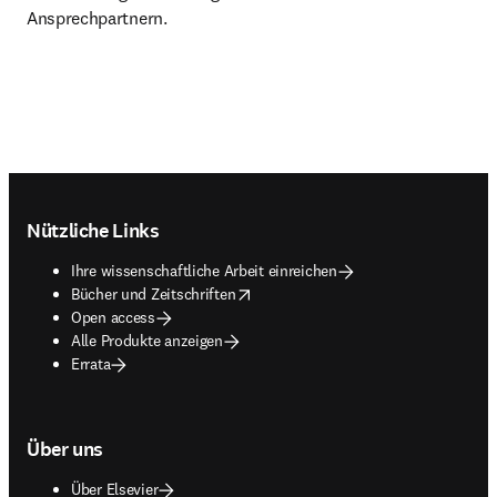
Ansprechpartnern.
Footer navigation
Nützliche Links
Ihre wissenschaftliche Arbeit einreichen
opens in new tab/window
Bücher und Zeitschriften
Open access
Alle Produkte anzeigen
Errata
Über uns
Über Elsevier