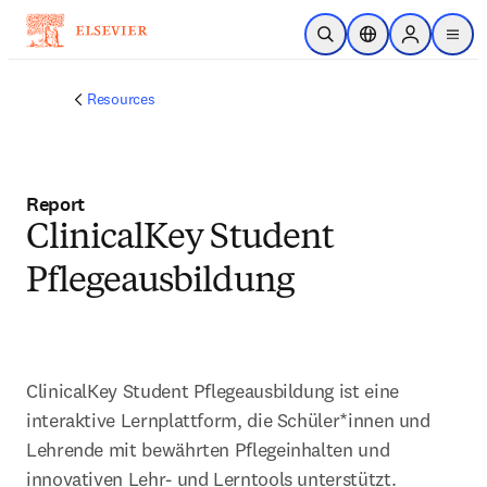
Zum Hauptinhalt wechseln
Suche öffnen
Standortauswahl
Sign in to p
menu
Resources
Report
ClinicalKey Student
Pflegeausbildung
ClinicalKey Student Pflegeausbildung ist eine 
interaktive Lernplattform, die Schüler*innen und 
Lehrende mit bewährten Pflegeinhalten und 
innovativen Lehr- und Lerntools unterstützt.