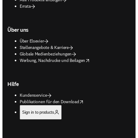
Errata
Über uns
Über Elsevier
Stellenangebote & Karriere
Globale Medienbeziehungen
opens in new tab/window
Werbung, Nachdrucke und Beilagen
Hilfe
Kundenservice
opens in new tab/window
Publikationen für den Download
Sign in to products