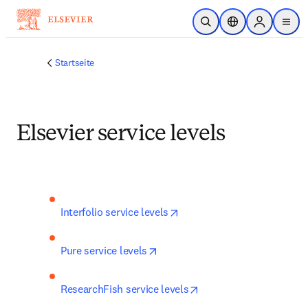
Zum Hauptinhalt wechseln
Suche öffnen
Standortauswahl
Sign in to p
menu
Startseite
Elsevier service levels
opens in new tab/window
Interfolio service levels
opens in new tab/window
Pure service levels
opens in new tab/wind
ResearchFish service levels