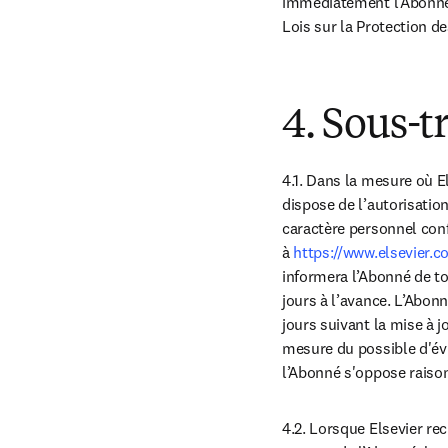
immédiatement l’Abonné s
Lois sur la Protection d
4. Sous-t
4.1. Dans la mesure où E
dispose de l’autorisatio
caractère personnel conf
à 
https://www.elsevier.
informera l’Abonné de to
jours à l’avance. L’Abon
jours suivant la mise à jo
mesure du possible d'évi
l’Abonné s'oppose rais
4.2. Lorsque Elsevier rec