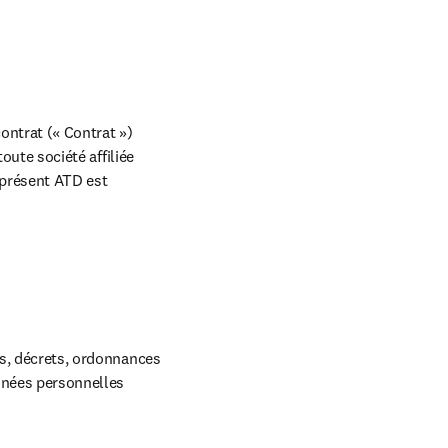
ntrat (« Contrat ») 
oute société affiliée 
 présent ATD est 
ns, décrets, ordonnances 
nnées personnelles 