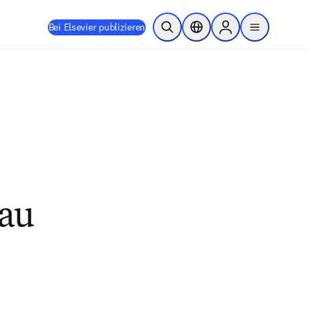
Bei Elsevier publizieren
Suche öffnen
Standortauswahl
Sign in to products
menu
 au