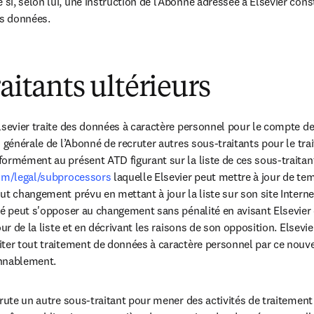
i, selon lui, une instruction de l’Abonné adressée à Elsevier const
es données.
raitants ultérieurs
lsevier traite des données à caractère personnel pour le compte de 
n générale de l’Abonné de recruter autres sous-traitants pour le tr
ormément au présent ATD figurant sur la liste de ces sous-traitant
com/legal/subprocessors
 laquelle Elsevier peut mettre à jour de tem
ut changement prévu en mettant à jour la liste sur son site Interne
né peut s'opposer au changement sans pénalité en avisant Elsevier 
ur de la liste et en décrivant les raisons de son opposition. Elsevier
ter tout traitement de données à caractère personnel par ce nouve
onnablement.
rute un autre sous-traitant pour mener des activités de traitement 