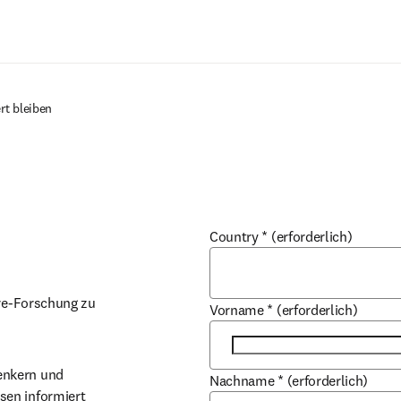
Zum Hauptinhalt wechseln
rt bleiben
Country
*
(erforderlich)
re-Forschung zu 
Vorname
*
(erforderlich)
nkern und 
Nachname
*
(erforderlich)
en informiert 