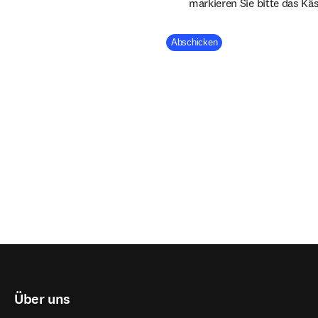
markieren Sie bitte das Kä
Company Division
Abschicken
Über uns