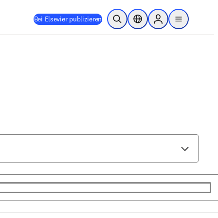
Bei Elsevier publizieren
Suche öffnen
Standortauswahl
Sign in to products
menu