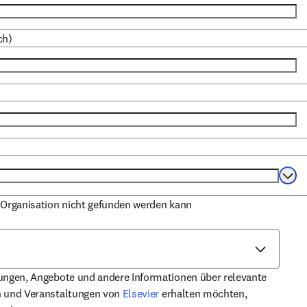
ch)
Selec
 Organisation nicht gefunden werden kann
rungen, Angebote und andere Informationen über relevante
opens in new tab/window
n und Veranstaltungen von
Elsevier
erhalten möchten,