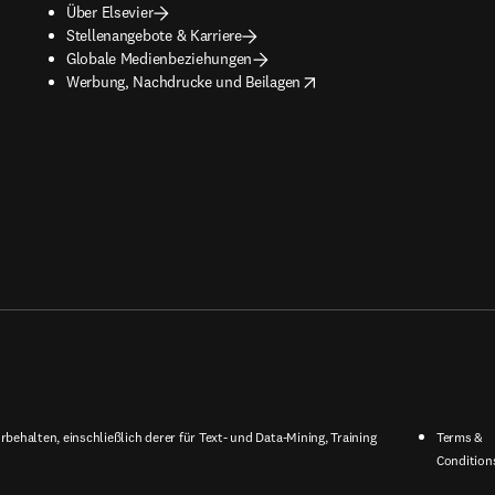
Über Elsevier
Stellenangebote & Karriere
Globale Medienbeziehungen
opens in new tab/window
Werbung, Nachdrucke und Beilagen
behalten, einschließlich derer für Text- und Data-Mining, Training
Terms &
Condition