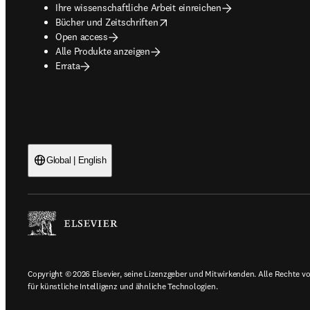
Ihre wissenschaftliche Arbeit einreichen
opens in new tab/window
Bücher und Zeitschriften
Open access
Alle Produkte anzeigen
Errata
Global | English
Copyright © 2026 Elsevier, seine Lizenzgeber und Mitwirkenden. Alle Rechte vor
für künstliche Intelligenz und ähnliche Technologien.