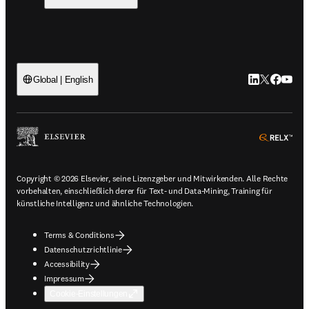
LinkedIn Wird 
Twitter Wir
Facebook
YouTub
Global | English
ope
Copyright © 2026 Elsevier, seine Lizenzgeber und Mitwirkenden. Alle Rechte
vorbehalten, einschließlich derer für Text- und Data-Mining, Training für
künstliche Intelligenz und ähnliche Technologien.
Terms & Conditions
Datenschutzrichtlinie
Accessibility
Impressum
Cookie-Einstellungen