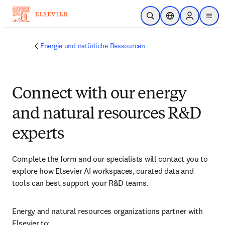
Zum Hauptinhalt wechseln
Suche öffnen
Standortauswahl
Sign in to p
menu
Energie und natürliche Ressourcen
Connect with our energy
and natural resources R&D
experts
Complete the form and our specialists will contact you to 
explore how Elsevier AI workspaces, curated data and 
tools can best support your R&D teams.
Energy and natural resources organizations partner with 
Elsevier to: