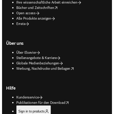
Ihre wissenschaftliche Arbeit einreichen
opens in new tab/window
Bücher und Zeitschriften
Open access
Alle Produkte anzeigen
Errata
Über uns
Über Elsevier
Stellenangebote & Karriere
Globale Medienbeziehungen
opens in new tab/window
Werbung, Nachdrucke und Beilagen
Hilfe
Kundenservice
opens in new tab/window
Publikationen für den Download
Sign in to products