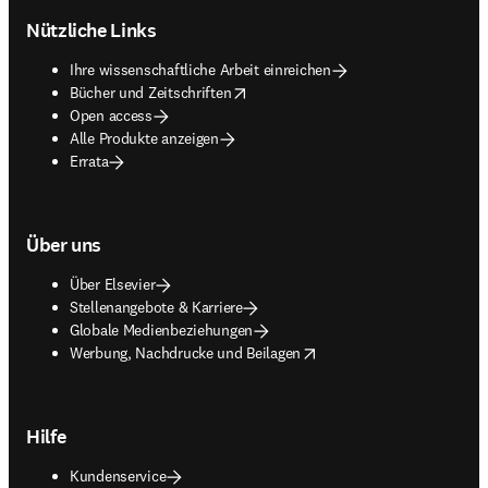
Nützliche Links
Ihre wissenschaftliche Arbeit einreichen
opens in new tab/window
Bücher und Zeitschriften
Open access
Alle Produkte anzeigen
Errata
Über uns
Über Elsevier
Stellenangebote & Karriere
Globale Medienbeziehungen
opens in new tab/window
Werbung, Nachdrucke und Beilagen
Hilfe
Kundenservice