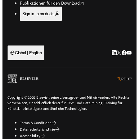
opens in new tab/window
Publikationen für den Download
Sign in to products
LinkedIn Wird 
Twitter Wir
Facebook
YouTub
Global | English
ope
Copyright © 2026 Elsevier, seine Lizenzgeber und Mitwirkenden. Alle Rechte
vorbehalten, einschließlich derer für Text- und Data-Mining, Training für
künstliche Intelligenz und ähnliche Technologien.
Terms & Conditions
Datenschutzrichtlinie
Accessibility