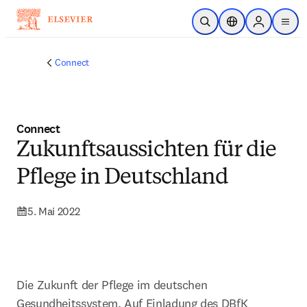
Zum Hauptinhalt wechseln
Suche öffnen
Standortauswahl
Sign in to p
menu
Connect
Connect
Zukunftsaussichten für die
Pflege in Deutschland
5. Mai 2022
Die Zukunft der Pflege im deutschen 
Gesundheitssystem. Auf Einladung des DBfK 