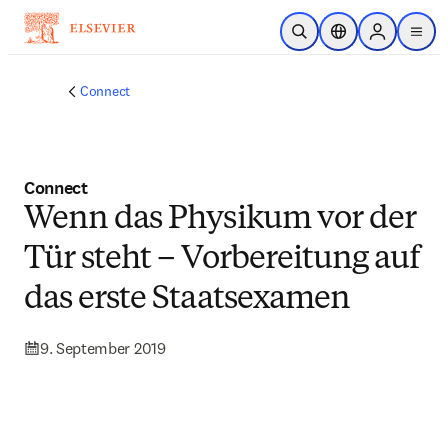
Zum Hauptinhalt wechseln
Suche öffnen
Standortauswahl
Sign in to p
menu
Connect
Connect
Wenn das Physikum vor der
Tür steht – Vorbereitung auf
das erste Staatsexamen
9. September 2019