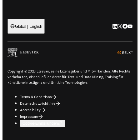
LinkedIn Wird 
Twitter Wir
Facebook
YouTub
Global | English
ope
Copyright © 2026 Elsevier, seine Lizenzgeber und Mitwirkenden. Alle Rechte
vorbehalten, einschließlich derer für Text- und Data-Mining, Training für
künstliche Intelligenz und ähnliche Technologien.
Terms & Conditions
Datenschutzrichtlinie
Accessibility
Impressum
Cookie-Einstellungen