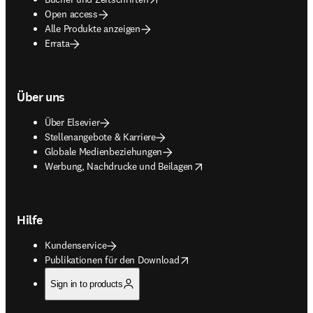
Open access
Alle Produkte anzeigen
Errata
Über uns
Über Elsevier
Stellenangebote & Karriere
Globale Medienbeziehungen
opens in new tab/window
Werbung, Nachdrucke und Beilagen
Hilfe
Kundenservice
opens in new tab/window
Publikationen für den Download
Sign in to products