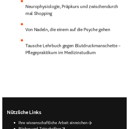
Neurophysiologie, Präpkurs und zwischendurch 
mal Shopping
Von Nadeln, die einem auf die Psyche gehen
Tausche Lehrbuch gegen Blutdruckmanschette – 
Pflegepraktikum im Medizinstudium
Footer navigation
Nützliche Links
Ihre wissenschaftliche Arbeit einreichen
opens in new tab/window
Bücher und Zeitschriften