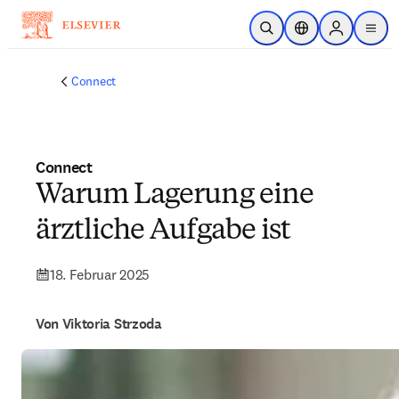
Zum Hauptinhalt wechseln
Suche öffnen
Standortauswahl
Sign in to p
menu
Connect
Connect
Warum Lagerung eine
ärztliche Aufgabe ist
18. Februar 2025
Von Viktoria Strzoda