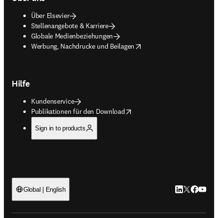
Über Elsevier
Stellenangebote & Karriere
Globale Medienbeziehungen
opens in new tab/window
Werbung, Nachdrucke und Beilagen
Hilfe
Kundenservice
opens in new tab/window
Publikationen für den Download
Sign in to products
LinkedIn Wird 
Twitter Wir
Facebook
YouTub
Global | English