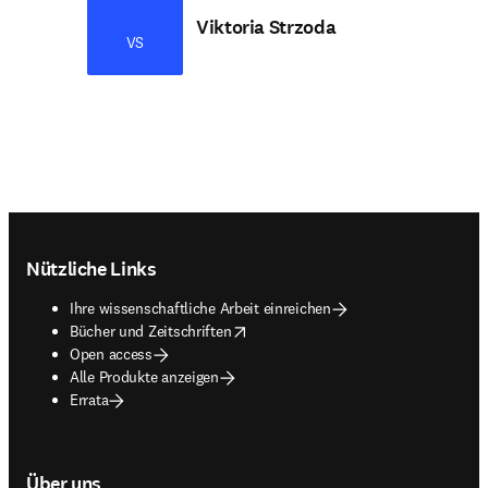
Viktoria Strzoda
VS
Footer navigation
Nützliche Links
Ihre wissenschaftliche Arbeit einreichen
opens in new tab/window
Bücher und Zeitschriften
Open access
Alle Produkte anzeigen
Errata
Über uns