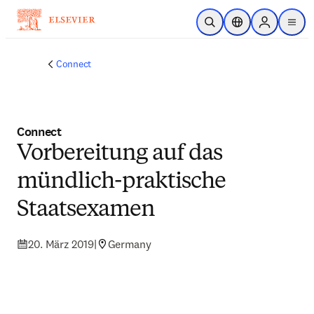
Zum Hauptinhalt wechseln
Suche öffnen
Standortauswahl
Sign in to p
menu
Connect
Connect
Vorbereitung auf das
mündlich-praktische
Staatsexamen
20. März 2019
|
Germany