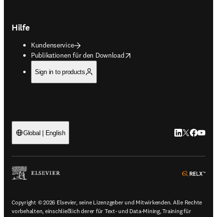
Hilfe
Kundenservice
opens in new tab/window
Publikationen für den Download
Sign in to products
LinkedIn Wird 
Twitter Wir
Facebook
YouTub
Global | English
ope
Copyright © 2026 Elsevier, seine Lizenzgeber und Mitwirkenden. Alle Rechte
vorbehalten, einschließlich derer für Text- und Data-Mining, Training für