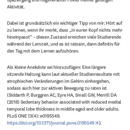
Aktivität.
Dabei ist grundsätzlich ein wichtiger Tipp von mir: Hört auf 
zu lernen, wenn ihr merkt, dass „in euren Kopf nichts mehr 
hineinpasst“ – diesen Zustand erreichen viele Studierende 
während der Lernzeit, und es ist ratsam, dann definitiv für 
den Tag mit dem Lernen aufzuhören.
Als kleine Anekdote sei hinzuzufügen: Eine längere 
sitzende Haltung kann laut aktueller Studienresultate mit 
atrophischen Veränderungen im Gehirn einhergehen, 
sodass auch hier zur aktiven Bewegung zu raten ist 
(Siddarth P, Burggren AC, Eyre HA, Small GW, Merrill DA 
(2018) Sedentary behavior associated with reduced medial 
temporal lobe thickness in middle-aged and older adults. 
PLoS ONE 13(4): e0195549. 
opens in new t
https://doi.org/10.1371/journal.pone.0195549
).