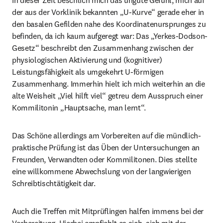
In dieser Zeit beschlich mich das ungute Gefühl, mich auf 
der aus der Vorklinik bekannten „U-Kurve“ gerade eher in 
den basalen Gefilden nahe des Koordinatenursprunges zu 
befinden, da ich kaum aufgeregt war: Das „Yerkes-Dodson-
Gesetz“ beschreibt den Zusammenhang zwischen der 
physiologischen Aktivierung und (kognitiver) 
Leistungsfähigkeit als umgekehrt U-förmigen 
Zusammenhang. Immerhin hielt ich mich weiterhin an die 
alte Weisheit „Viel hilft viel“ getreu dem Ausspruch einer 
Kommilitonin „Hauptsache, man lernt“.
Das Schöne allerdings am Vorbereiten auf die mündlich-
praktische Prüfung ist das Üben der Untersuchungen an 
Freunden, Verwandten oder Kommilitonen. Dies stellte 
eine willkommene Abwechslung von der langwierigen 
Schreibtischtätigkeit dar.
Auch die Treffen mit Mitprüflingen halfen immens bei der 