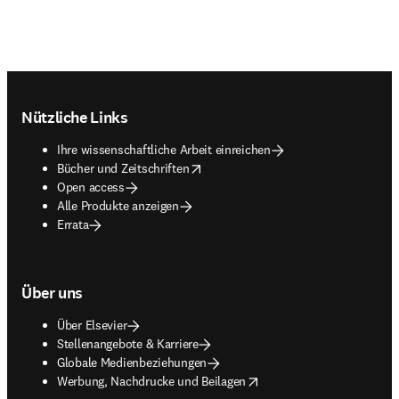
Footer navigation
Nützliche Links
Ihre wissenschaftliche Arbeit einreichen
opens in new tab/window
Bücher und Zeitschriften
Open access
Alle Produkte anzeigen
Errata
Über uns
Über Elsevier
Stellenangebote & Karriere
Globale Medienbeziehungen
opens in new tab/window
Werbung, Nachdrucke und Beilagen