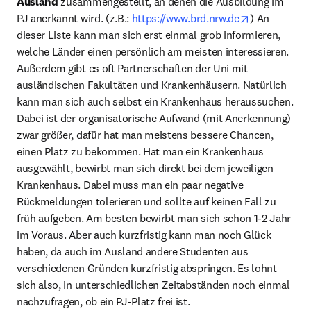
Ausland
 zusammengestellt, an denen die Ausbildung im 
opens in ne
PJ anerkannt wird. (z.B.: 
https://www.brd.nrw.de
) An 
dieser Liste kann man sich erst einmal grob informieren, 
welche Länder einen persönlich am meisten interessieren. 
Außerdem gibt es oft Partnerschaften der Uni mit 
ausländischen Fakultäten und Krankenhäusern. Natürlich 
kann man sich auch selbst ein Krankenhaus heraussuchen. 
Dabei ist der organisatorische Aufwand (mit Anerkennung) 
zwar größer, dafür hat man meistens bessere Chancen, 
einen Platz zu bekommen. Hat man ein Krankenhaus 
ausgewählt, bewirbt man sich direkt bei dem jeweiligen 
Krankenhaus. Dabei muss man ein paar negative 
Rückmeldungen tolerieren und sollte auf keinen Fall zu 
früh aufgeben. Am besten bewirbt man sich schon 1-2 Jahr 
im Voraus. Aber auch kurzfristig kann man noch Glück 
haben, da auch im Ausland andere Studenten aus 
verschiedenen Gründen kurzfristig abspringen. Es lohnt 
sich also, in unterschiedlichen Zeitabständen noch einmal 
nachzufragen, ob ein PJ-Platz frei ist.