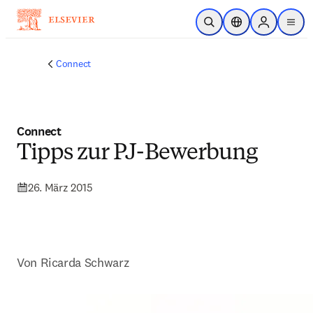
Zum Hauptinhalt wechseln
Suche öffnen
Standortauswahl
Sign in to p
menu
Connect
Connect
Tipps zur PJ-Bewerbung
26. März 2015
Von Ricarda Schwarz