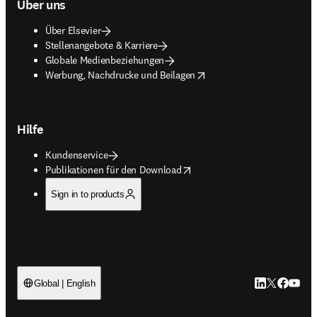
Über uns
Über Elsevier
Stellenangebote & Karriere
Globale Medienbeziehungen
opens in new tab/window
Werbung, Nachdrucke und Beilagen
Hilfe
Kundenservice
opens in new tab/window
Publikationen für den Download
Sign in to products
LinkedIn Wird 
Twitter Wir
Facebook
YouTub
Global | English