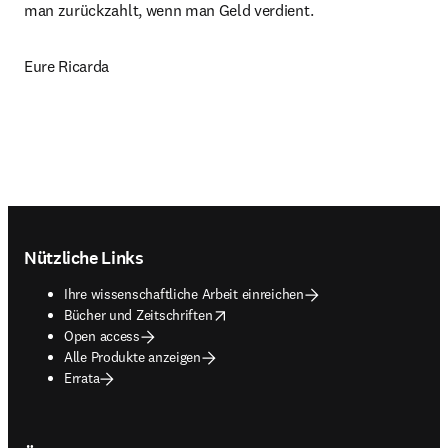
man zurückzahlt, wenn man Geld verdient.
Eure Ricarda
Footer navigation
Nützliche Links
Ihre wissenschaftliche Arbeit einreichen
opens in new tab/window
Bücher und Zeitschriften
Open access
Alle Produkte anzeigen
Errata