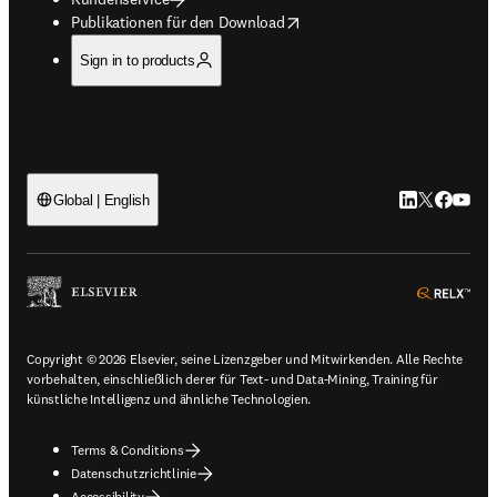
opens in new tab/window
Publikationen für den Download
Sign in to products
LinkedIn Wird 
Twitter Wir
Facebook
YouTub
Global | English
ope
Copyright © 2026 Elsevier, seine Lizenzgeber und Mitwirkenden. Alle Rechte
vorbehalten, einschließlich derer für Text- und Data-Mining, Training für
künstliche Intelligenz und ähnliche Technologien.
Terms & Conditions
Datenschutzrichtlinie
Accessibility