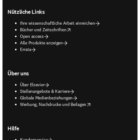
Footer navigation
Nützliche Links
Ihre wissenschaftliche Arbeit einreichen
opens in new tab/window
Bücher und Zeitschriften
Open access
Alle Produkte anzeigen
Errata
Über uns
Über Elsevier
Stellenangebote & Karriere
Globale Medienbeziehungen
opens in new tab/window
Werbung, Nachdrucke und Beilagen
Hilfe
Kundenservice