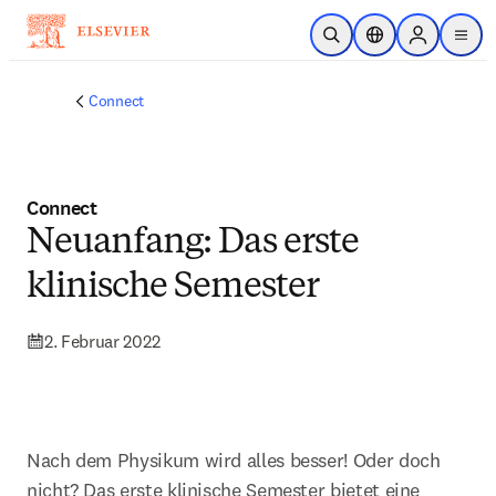
Zum Hauptinhalt wechseln
Suche öffnen
Standortauswahl
Sign in to p
menu
Connect
Connect
Neuanfang: Das erste
klinische Semester
2. Februar 2022
Nach dem Physikum wird alles besser! Oder doch 
nicht? Das erste klinische Semester bietet eine 