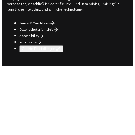
vorbehalten, einschließlich derer für Text- und Data-Mining, Training für
künstliche Intelligenz und ähnliche Technologien.
Terms & Conditions
Datenschutzrichtlinie
Accessibility
Impressum
Cookie-Einstellungen