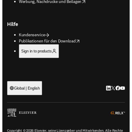
opens in new tab/window
Werbung, Nachdrucke und Beilagen
Hilfe
Kundenservice
opens in new tab/window
Publikationen für den Download
Sign in to products
LinkedIn Wird 
Twitter Wir
Facebook
YouTub
Global | English
ope
Copyright © 2026 Elsevier, seine Lizenzgeber und Mitwirkenden. Alle Rechte