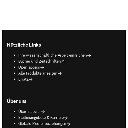
Footer navigation
Nützliche Links
Ihre wissenschaftliche Arbeit einreichen
opens in new tab/window
Bücher und Zeitschriften
Open access
Alle Produkte anzeigen
Errata
Über uns
Über Elsevier
Stellenangebote & Karriere
Globale Medienbeziehungen