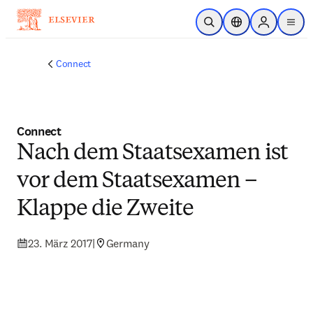
Zum Hauptinhalt wechseln
Suche öffnen
Standortauswahl
Sign in to p
menu
Connect
Connect
Nach dem Staatsexamen ist
vor dem Staatsexamen –
Klappe die Zweite
23. März 2017
|
Germany