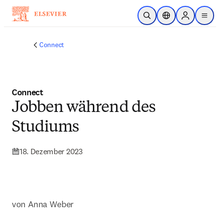
Zum Hauptinhalt wechseln
Suche öffnen
Standortauswahl
Sign in to p
menu
Connect
Connect
Jobben während des
Studiums
18. Dezember 2023
von Anna Weber