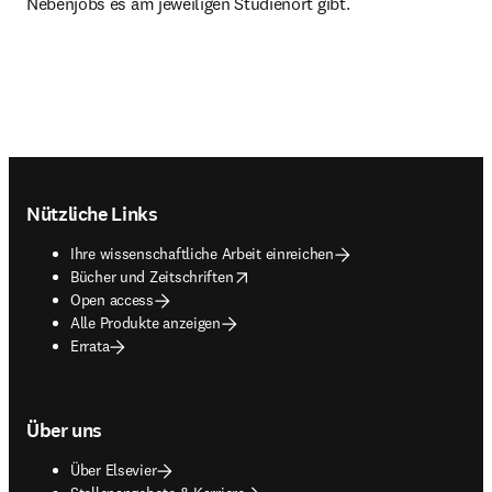
Nebenjobs es am jeweiligen Studienort gibt. 
Footer navigation
Nützliche Links
Ihre wissenschaftliche Arbeit einreichen
opens in new tab/window
Bücher und Zeitschriften
Open access
Alle Produkte anzeigen
Errata
Über uns
Über Elsevier