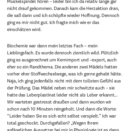
Muskelspindel hören – leider bin ich da relativ lange gar 
nicht drauf gekommen. Danach kam die Herzaktion dran, 
die saß dann und ich schöpfte wieder Hoffnung. Dennoch 
ging es mir nicht gut. Ich fragte mich wie er das 
einschätzen wird.
Biochemie war dann mein letztes Fach – mein 
Lieblingsfach. Es wurde dennoch ziemlich wild. Plötzlich 
ging es ausgerechnet um Kernimport und –export, auch 
eher so ein Randthema. Die anderen zwei Mädels hatten 
vorher eher Stoffwechselwege, was ich gerne gehabt hätte. 
Naja, ich ging jedenfalls nicht mit dem tollsten Gefühl aus 
der Prüfung. Das Mädel neben mir schwitzte auch – sie 
hatte das Leberplastinat leider nicht als Leber erkannt… 
Wir warteten gestresst draußen und dann wurden wir 
schon nach 10 Minuten reingeholt. Und dann die Worte: 
“Leider haben Sie es sich echt selbst verspielt.” Ich war 
total geschockt. Durchgefallen? „Wegen Ihrem 
anfänglichen Aussetzer bei mir in Physiologie ist es dann 