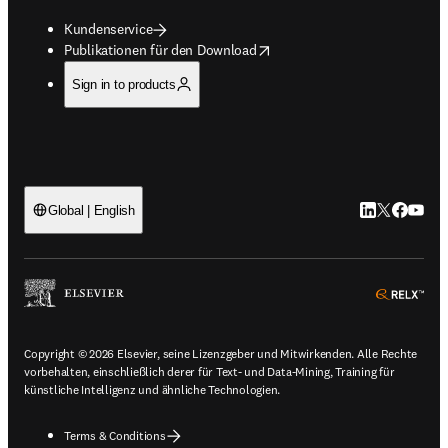
Kundenservice
opens in new tab/window
Publikationen für den Download
Sign in to products
LinkedIn Wird 
Twitter Wir
Facebook
YouTub
Global | English
ope
Copyright © 2026 Elsevier, seine Lizenzgeber und Mitwirkenden. Alle Rechte
vorbehalten, einschließlich derer für Text- und Data-Mining, Training für
künstliche Intelligenz und ähnliche Technologien.
Terms & Conditions