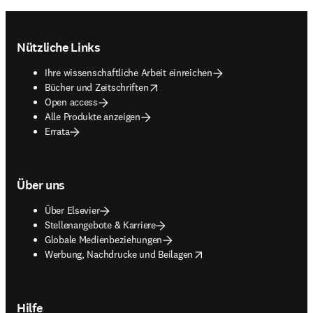
Footer navigation
Nützliche Links
Ihre wissenschaftliche Arbeit einreichen
opens in new tab/window
Bücher und Zeitschriften
Open access
Alle Produkte anzeigen
Errata
Über uns
Über Elsevier
Stellenangebote & Karriere
Globale Medienbeziehungen
opens in new tab/window
Werbung, Nachdrucke und Beilagen
Hilfe