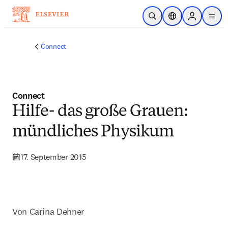
Zum Hauptinhalt wechseln
Suche öffnen
Standortauswahl
Sign in to p
menu
Connect
Connect
Hilfe- das große Grauen:
mündliches Physikum
17. September 2015
Von Carina Dehner