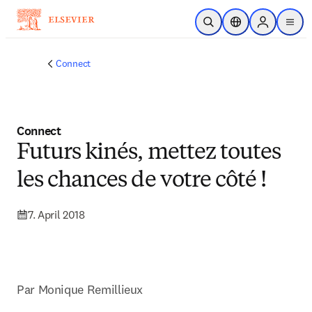
Zum Hauptinhalt wechseln
Suche öffnen
Standortauswahl
Sign in to p
menu
Connect
Connect
Futurs kinés, mettez toutes
les chances de votre côté !
7. April 2018
Par Monique Remillieux