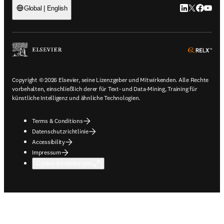
LinkedIn Wird 
Twitter Wir
Facebook
YouTub
Global | English
ope
Copyright © 2026 Elsevier, seine Lizenzgeber und Mitwirkenden. Alle Rechte
vorbehalten, einschließlich derer für Text- und Data-Mining, Training für
künstliche Intelligenz und ähnliche Technologien.
Terms & Conditions
Datenschutzrichtlinie
Accessibility
Impressum
Cookie-Einstellungen