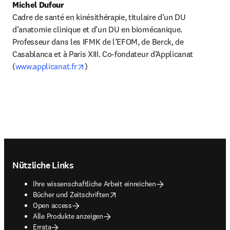
Michel Dufour
Cadre de santé en kinésithérapie, titulaire d’un DU 
d’anatomie clinique et d’un DU en biomécanique.

Professeur dans les IFMK de l’EFOM, de Berck, de 
Casablanca et à Paris XIII. Co-fondateur d’Applicanat 
opens in new tab/window
(
www.applicanat.fr
)
Footer navigation
Nützliche Links
Ihre wissenschaftliche Arbeit einreichen
opens in new tab/window
Bücher und Zeitschriften
Open access
Alle Produkte anzeigen
Errata