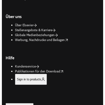
Über uns
Über Elsevier
Stellenangebote & Karriere
Globale Medienbeziehungen
opens in new tab/window
Werbung, Nachdrucke und Beilagen
Hilfe
Kundenservice
opens in new tab/window
Publikationen für den Download
Sign in to products