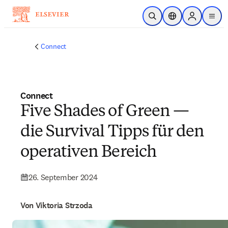
Zum Hauptinhalt wechseln
Suche öffnen
Standortauswahl
Sign in to p
menu
Connect
Connect
Five Shades of Green —
die Survival Tipps für den
operativen Bereich
26. September 2024
Von Viktoria Strzoda