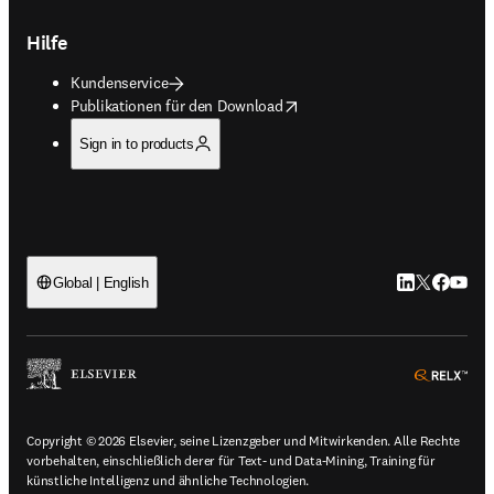
Hilfe
Kundenservice
opens in new tab/window
Publikationen für den Download
Sign in to products
LinkedIn Wird 
Twitter Wir
Facebook
YouTub
Global | English
ope
Copyright © 2026 Elsevier, seine Lizenzgeber und Mitwirkenden. Alle Rechte
vorbehalten, einschließlich derer für Text- und Data-Mining, Training für
künstliche Intelligenz und ähnliche Technologien.