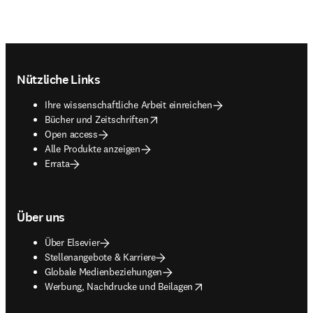
Footer navigation
Nützliche Links
Ihre wissenschaftliche Arbeit einreichen
opens in new tab/window
Bücher und Zeitschriften
Open access
Alle Produkte anzeigen
Errata
Über uns
Über Elsevier
Stellenangebote & Karriere
Globale Medienbeziehungen
opens in new tab/window
Werbung, Nachdrucke und Beilagen