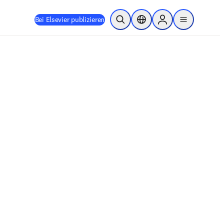
Bei Elsevier publizieren
Suche öffnen
Standortauswahl
Sign in to products
menu