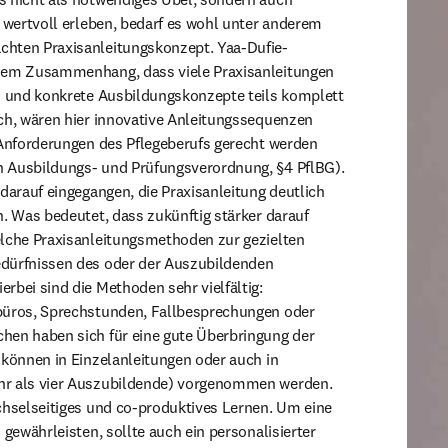
d wertvoll erleben, bedarf es wohl unter anderem 
hten Praxisanleitungskonzept. Yaa-Dufie-
sem Zusammenhang, dass viele Praxisanleitungen 
d und konkrete Ausbildungskonzepte teils komplett 
ch, wären hier innovative Anleitungssequenzen 
 Anforderungen des Pflegeberufs gerecht werden 
 Ausbildungs- und Prüfungsverordnung, §4 PflBG). 
darauf eingegangen, die Praxisanleitung deutlich 
n. Was bedeutet, dass zukünftig stärker darauf 
elche Praxisanleitungsmethoden zur gezielten 
dürfnissen des oder der Auszubildenden 
rbei sind die Methoden sehr vielfältig: 
büros, Sprechstunden, Fallbesprechungen oder 
hen haben sich für eine gute Überbringung der 
 können in Einzelanleitungen oder auch in 
hr als vier Auszubildende) vorgenommen werden. 
chselseitiges und co-produktives Lernen. Um eine 
 gewährleisten, sollte auch ein personalisierter 