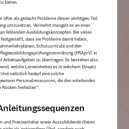
u bieten.
r öfter als gedacht Probleme diesen wichtigen Teil 
ung umzusetzen. Vermehrt mangelt es an einer 
 an fehlenden Ausbildungskonzepten. Bei vielen 
festgestellt, dass sie Probleme damit haben, 
ahmenlehrplänen, Schulcurricula und den 
legeausbildungsprüfungsverordnung (PflAprV) in 
d Arbeitsaufgaben zu übertragen. Es bestehen also 
hend, welche Lerneinheiten es in welchem Einsatz 
 Und natürlich bedarf eine solche 
ewisser Personalressourcen, die den anleitenden 
 Rücken freihalten“.
 Anleitungssequenzen
n und Praxisanleiter sowie Auszubildende diesen 
s nicht als notwendiges Übel, sondern auch 