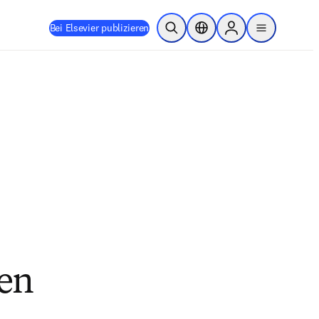
Bei Elsevier publizieren
Suche öffnen
Standortauswahl
Sign in to products
menu
hen