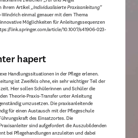
ihrem Artikel 
„Individualisierte Praxisanleitung“
e-Windrich einmal genauer mit dem Thema 
innovative Möglichkeiten für Anleitungssequenzen 
ttps://link.springer.com/article/10.1007/s41906-023-
ter hapert
lexe Handlungssituationen in der Pflege erlenen. 
itung ist Zweifels ohne, ein sehr wichtiger Teil der 
eit. Hier sollen Schülerinnen und Schüler die 
en Theorie-Praxis-Transfer unter Anleitung 
genständig umzusetzen. Die praxisanleitende 
dig für einen Austausch mit der Pflegeschule 
Führungskraft des Einsatzortes. Die 
Praxisanleiter sind aufgefordert die Auszubildenden 
ent bei Pflegehandlungen anzuleiten und dabei 