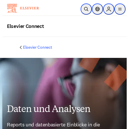
Zum Hauptinhalt wechseln
Suche öffnen
Standortauswahl
Sign in to p
menu
Elsevier Connect
Elsevier Connect
Daten und Analysen
Reports und datenbasierte Einblicke in die 