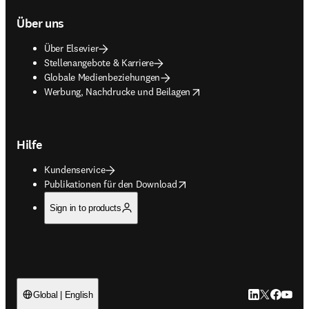
Über uns
Über Elsevier
Stellenangebote & Karriere
Globale Medienbeziehungen
opens in new tab/window
Werbung, Nachdrucke und Beilagen
Hilfe
Kundenservice
opens in new tab/window
Publikationen für den Download
Sign in to products
LinkedIn Wird 
Twitter Wir
Facebook
YouTub
Global | English