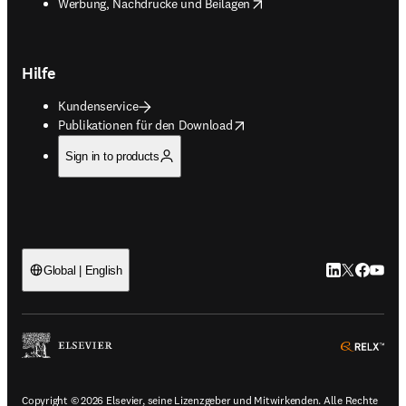
opens in new tab/window
Werbung, Nachdrucke und Beilagen
Hilfe
Kundenservice
opens in new tab/window
Publikationen für den Download
Sign in to products
LinkedIn Wird 
Twitter Wir
Facebook
YouTub
Global | English
ope
Copyright © 2026 Elsevier, seine Lizenzgeber und Mitwirkenden. Alle Rechte