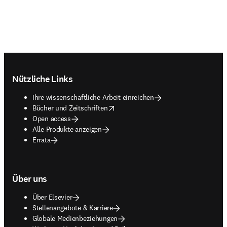
Footer navigation
Nützliche Links
Ihre wissenschaftliche Arbeit einreichen
opens in new tab/window
Bücher und Zeitschriften
Open access
Alle Produkte anzeigen
Errata
Über uns
Über Elsevier
Stellenangebote & Karriere
Globale Medienbeziehungen