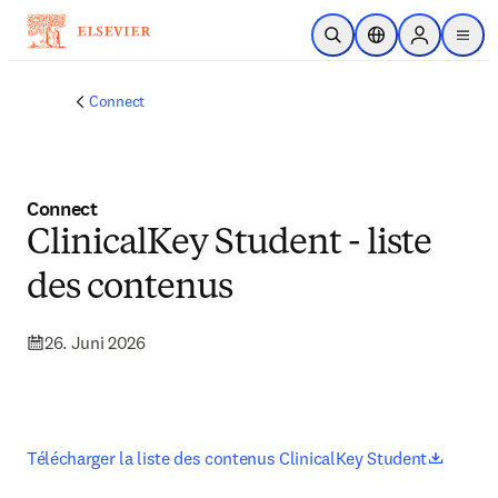
Zum Hauptinhalt wechseln
Suche öffnen
Standortauswahl
Sign in to p
menu
Connect
Connect
ClinicalKey Student - liste
des contenus
26. Juni 2026
opens 
Télécharger la liste des contenus ClinicalKey Student