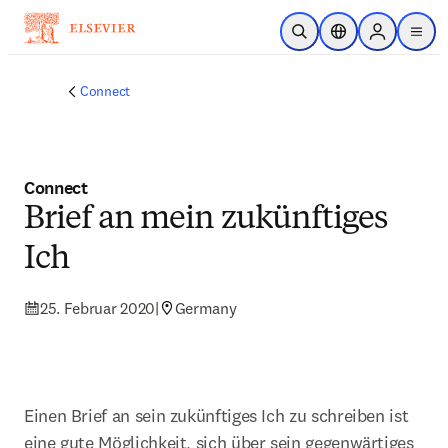
Zum Hauptinhalt wechseln
Suche öffnen
Standortauswahl
Sign in to p
menu
Connect
Connect
Brief an mein zukünftiges
Ich
25. Februar 2020
|
Germany
Einen Brief an sein zukünftiges Ich zu schreiben ist 
eine gute Möglichkeit, sich über sein gegenwärtiges 