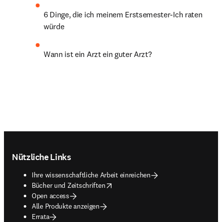
6 Dinge, die ich meinem Erstsemester-Ich raten 
würde
Wann ist ein Arzt ein guter Arzt?
Footer navigation
Nützliche Links
Ihre wissenschaftliche Arbeit einreichen
opens in new tab/window
Bücher und Zeitschriften
Open access
Alle Produkte anzeigen
Errata