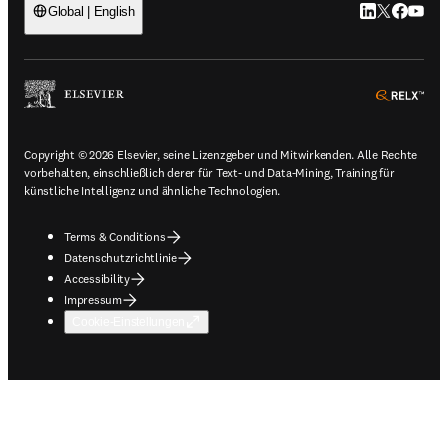
LinkedIn Wird 
Twitter Wir
Facebook
YouTub
Global | English
ope
Copyright © 2026 Elsevier, seine Lizenzgeber und Mitwirkenden. Alle Rechte
vorbehalten, einschließlich derer für Text- und Data-Mining, Training für
künstliche Intelligenz und ähnliche Technologien.
Terms & Conditions
Datenschutzrichtlinie
Accessibility
Impressum
Cookie-Einstellungen