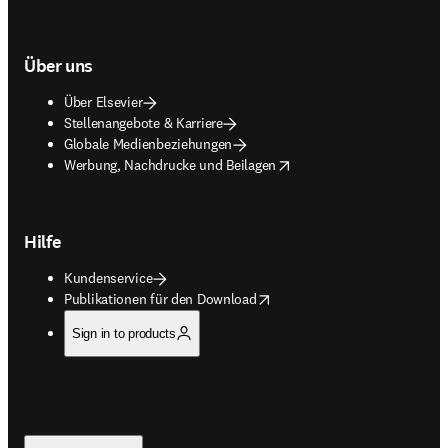
Über uns
Über Elsevier
Stellenangebote & Karriere
Globale Medienbeziehungen
opens in new tab/window
Werbung, Nachdrucke und Beilagen
Hilfe
Kundenservice
opens in new tab/window
Publikationen für den Download
Sign in to products