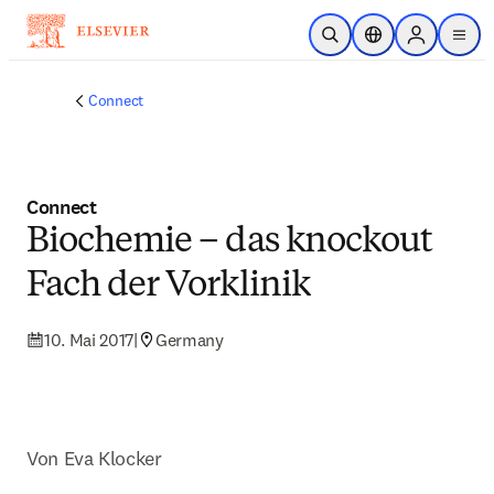
Zum Hauptinhalt wechseln
Suche öffnen
Standortauswahl
Sign in to p
menu
Connect
Connect
Biochemie – das knockout
Fach der Vorklinik
10. Mai 2017
|
Germany
Von Eva Klocker