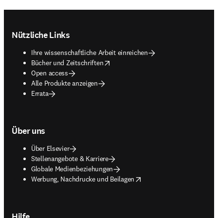
Footer navigation
Nützliche Links
Ihre wissenschaftliche Arbeit einreichen
opens in new tab/window
Bücher und Zeitschriften
Open access
Alle Produkte anzeigen
Errata
Über uns
Über Elsevier
Stellenangebote & Karriere
Globale Medienbeziehungen
opens in new tab/window
Werbung, Nachdrucke und Beilagen
Hilfe