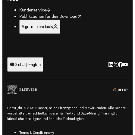
Kundenservice
opens in new tab/window
Publikationen für den Download
Sign in to products
LinkedIn Wird 
Twitter Wir
Facebook
YouTub
Global | English
ope
Copyright © 2026 Elsevier, seine Lizenzgeber und Mitwirkenden. Alle Rechte
vorbehalten, einschließlich derer für Text- und Data-Mining, Training für
künstliche Intelligenz und ähnliche Technologien.
Terms & Conditions