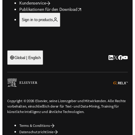
Kundenservice
opens in new tab/window
Publikationen für den Download
Sign in to products
LinkedIn Wird 
Twitter Wir
Facebook
YouTub
Global | English
ope
Copyright © 2026 Elsevier, seine Lizenzgeber und Mitwirkenden. Alle Rechte
vorbehalten, einschließlich derer für Text- und Data-Mining, Training für
künstliche Intelligenz und ähnliche Technologien.
Terms & Conditions
Datenschutzrichtlinie