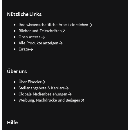
Footer navigation
Nützliche Links
Ihre wissenschaftliche Arbeit einreichen
opens in new tab/window
Bücher und Zeitschriften
Open access
Alle Produkte anzeigen
Errata
Über uns
Über Elsevier
Stellenangebote & Karriere
Globale Medienbeziehungen
opens in new tab/window
Werbung, Nachdrucke und Beilagen
Hilfe