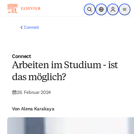
Zum Hauptinhalt wechseln
Suche öffnen
Standortauswahl
Sign in to p
menu
Connect
Connect
Arbeiten im Studium - ist
das möglich?
28. Februar 2024
Von Alena Karakaya