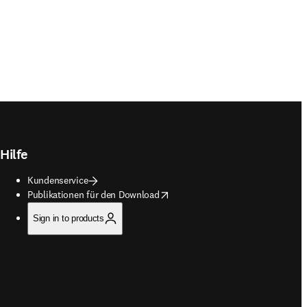
Hilfe
Kundenservice
opens in new tab/window
Publikationen für den Download
Sign in to products