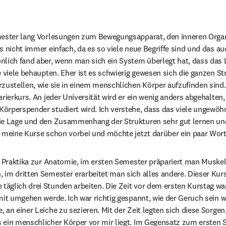
mester lang Vorlesungen zum Bewegungsapparat, den inneren Orga
 nicht immer einfach, da es so viele neue Begriffe sind und das auch
nlich fand aber, wenn man sich ein System überlegt hat, dass das 
e viele behaupten. Eher ist es schwierig gewesen sich die ganzen S
zustellen, wie sie in einem menschlichen Körper aufzufinden sind. 
rierkurs. An jeder Universität wird er ein wenig anders abgehalten, w
rperspender studiert wird. Ich verstehe, dass das viele ungewöhnl
ie Lage und den Zusammenhang der Strukturen sehr gut lernen und
e meine Kurse schon vorbei und möchte jetzt darüber ein paar Wort
i Praktika zur Anatomie, im ersten Semester präpariert man Muskel
im dritten Semester erarbeitet man sich alles andere. Dieser Kurs
glich drei Stunden arbeiten. Die Zeit vor dem ersten Kurstag war 
mit umgehen werde. Ich war richtig gespannt, wie der Geruch sein w
an einer Leiche zu sezieren. Mit der Zeit legten sich diese Sorgen, 
ein menschlicher Körper vor mir liegt. Im Gegensatz zum ersten Se