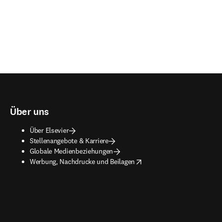
Über uns
Über Elsevier
Stellenangebote & Karriere
Globale Medienbeziehungen
opens in new tab/window
Werbung, Nachdrucke und Beilagen