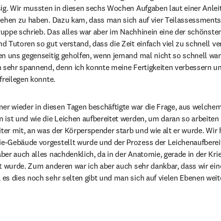
sig. Wir mussten in diesen sechs Wochen Aufgaben laut einer Anlei
sehen zu haben. Dazu kam, dass man sich auf vier Teilassessments
Gruppe schrieb. Das alles war aber im Nachhinein eine der schönsten
 Tutoren so gut verstand, dass die Zeit einfach viel zu schnell ver
n uns gegenseitig geholfen, wenn jemand mal nicht so schnell war.
 sehr spannend, denn ich konnte meine Fertigkeiten verbessern und
freilegen konnte.
er wieder in diesen Tagen beschäftigte war die Frage, aus welchem
 ist und wie die Leichen aufbereitet werden, um daran so arbeiten
iter mit, an was der Körperspender starb und wie alt er wurde. Wir 
-Gebäude vorgestellt wurde und der Prozess der Leichenaufberei
er auch alles nachdenklich, da in der Anatomie, gerade in der Krie
t wurde. Zum anderen war ich aber auch sehr dankbar, dass wir ei
es dies noch sehr selten gibt und man sich auf vielen Ebenen weit