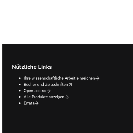
Footer navigation
Nützliche Links
Ihre wissenschaftliche Arbeit einreichen
opens in new tab/window
Bücher und Zeitschriften
Open access
Alle Produkte anzeigen
Errata