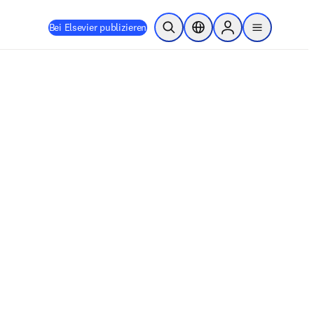
Bei Elsevier publizieren
Suche öffnen
Standortauswahl
Sign in to products
menu