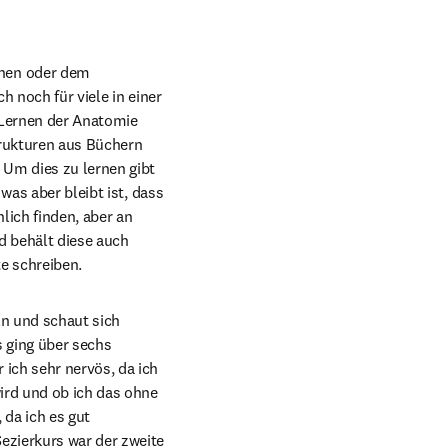
nen oder dem 
 noch für viele in einer 
Lernen der Anatomie 
trukturen aus Büchern 
Um dies zu lernen gibt 
as aber bleibt ist, dass 
ich finden, aber an 
 behält diese auch 
e schreiben.
n und schaut sich 
 ging über sechs 
ich sehr nervös, da ich 
ird und ob ich das ohne 
da ich es gut 
zierkurs war der zweite 