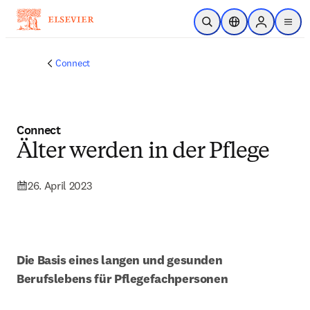
Zum Hauptinhalt wechseln
Suche öffnen
Standortauswahl
Sign in to p
menu
Connect
Connect
Älter werden in der Pflege
26. April 2023
Die Basis eines langen und gesunden 
Berufslebens für Pflegefachpersonen