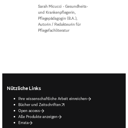
Sarah Micucci - Gesundheits- 
und Krankenpflegerin, 
Pflegepädagogin (B.A.), 
Autorin / Redakteurin für 
Pflegefachliteratur
Footer navigation
Nützliche Links
Ihre wissenschaftliche Arbeit einreichen
opens in new tab/window
Bücher und Zeitschriften
Open access
Alle Produkte anzeigen
Errata