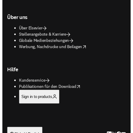
Über uns
Über Elsevier
Stellenangebote & Karriere
Globale Medienbeziehungen
opens in new tab/window
Werbung, Nachdrucke und Beilagen
Hilfe
Kundenservice
opens in new tab/window
Publikationen für den Download
Sign in to products