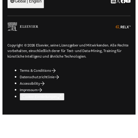
LinkedIn Wird 
Twitter Wir
Facebook
YouTub
Global | English
ope
Copyright © 2026 Elsevier, seine Lizenzgeber und Mitwirkenden. Alle Rechte
vorbehalten, einschließlich derer für Text- und Data-Mining, Training für
künstliche Intelligenz und ähnliche Technologien.
Terms & Conditions
Datenschutzrichtlinie
Accessibility
Impressum
Cookie-Einstellungen