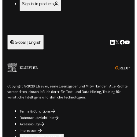
Sign in to products
LinkedIn Wird 
Twitter Wir
Facebook
YouTub
Global | English
ope
Copyright © 2026 Elsevier, seine Lizenzgeber und Mitwirkenden. Alle Rechte
vorbehalten, einschließlich derer für Text- und Data-Mining, Training für
künstliche Intelligenz und ähnliche Technologien.
Terms & Conditions
Datenschutzrichtlinie
Accessibility
Impressum