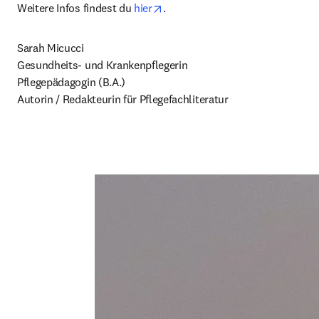
opens in new tab/window
Weitere Infos findest du 
hier
.
Sarah Micucci

Gesundheits- und Krankenpflegerin

Pflegepädagogin (B.A.)

Autorin / Redakteurin für Pflegefachliteratur