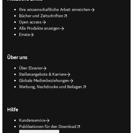
Ihre wissenschaftliche Arbeit einreichen
opens in new tab/window
Bücher und Zeitschriften
Open access
Alle Produkte anzeigen
Errata
Über uns
Über Elsevier
Stellenangebote & Karriere
Globale Medienbeziehungen
opens in new tab/window
Werbung, Nachdrucke und Beilagen
Hilfe
Kundenservice
opens in new tab/window
Publikationen für den Download