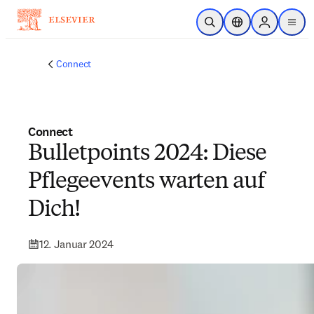
Zum Hauptinhalt wechseln
Suche öffnen
Standortauswahl
Sign in to p
menu
Connect
Connect
Bulletpoints 2024: Diese
Pflegeevents warten auf
Dich!
12. Januar 2024