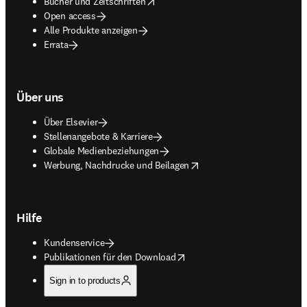
opens in new tab/window
Bücher und Zeitschriften
Open access
Alle Produkte anzeigen
Errata
Über uns
Über Elsevier
Stellenangebote & Karriere
Globale Medienbeziehungen
opens in new tab/window
Werbung, Nachdrucke und Beilagen
Hilfe
Kundenservice
opens in new tab/window
Publikationen für den Download
Sign in to products