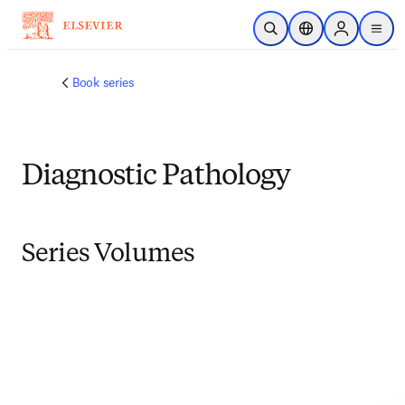
Zum Hauptinhalt wechseln
Suche öffnen
Standortauswahl
Sign in to p
menu
Book series
Diagnostic Pathology
Series Volumes