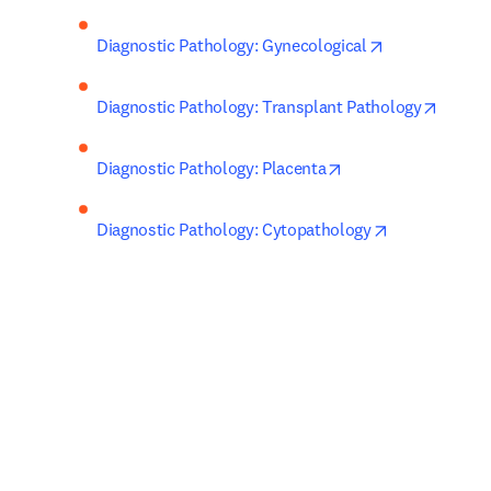
opens in new 
Diagnostic Pathology: Gynecological
opens 
Diagnostic Pathology: Transplant Pathology
opens in new tab/w
Diagnostic Pathology: Placenta
opens in new
Diagnostic Pathology: Cytopathology