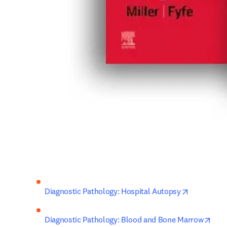
opens in n
Diagnostic Pathology: Hospital Autopsy
open
Diagnostic Pathology: Blood and Bone Marrow