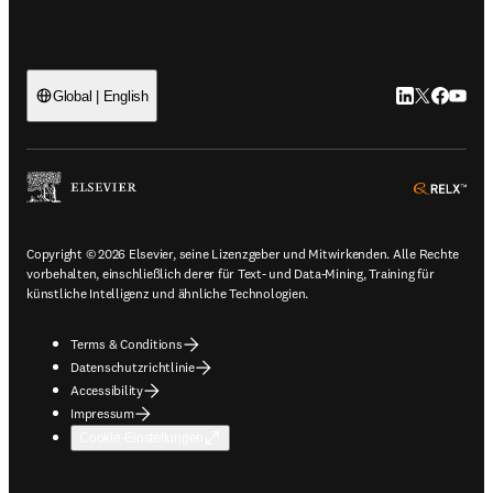
LinkedIn Wird 
Twitter Wir
Facebook
YouTub
Global | English
ope
Copyright © 2026 Elsevier, seine Lizenzgeber und Mitwirkenden. Alle Rechte
vorbehalten, einschließlich derer für Text- und Data-Mining, Training für
künstliche Intelligenz und ähnliche Technologien.
Terms & Conditions
Datenschutzrichtlinie
Accessibility
Impressum
Cookie-Einstellungen