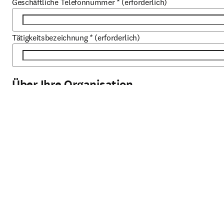
Geschäftliche Telefonnummer
*
(erforderlich)
Tätigkeitsbezeichnung
*
(erforderlich)
Über Ihre Organisation
Organisation
*
(erforderlich)
Typ der Organisation
*
(erforderlich)
Ort
*
(erforderlich)
Land/Region
*
(erforderlich)