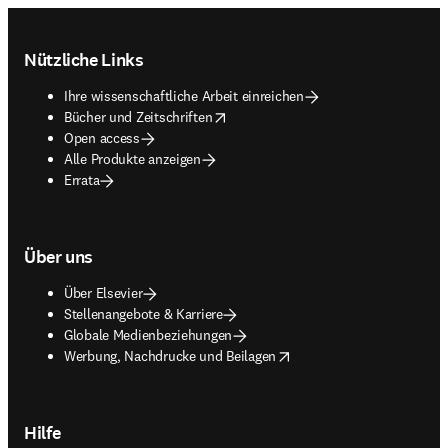
Footer navigation
Nützliche Links
Ihre wissenschaftliche Arbeit einreichen
opens in new tab/window
Bücher und Zeitschriften
Open access
Alle Produkte anzeigen
Errata
Über uns
Über Elsevier
Stellenangebote & Karriere
Globale Medienbeziehungen
opens in new tab/window
Werbung, Nachdrucke und Beilagen
Hilfe