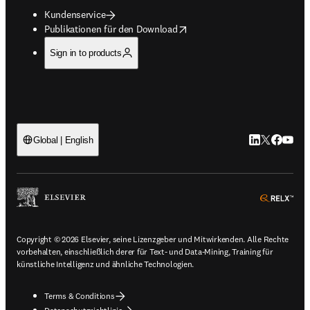
Kundenservice
opens in new tab/window
Publikationen für den Download
Sign in to products
LinkedIn Wird 
Twitter Wir
Facebook
YouTub
Global | English
ope
Copyright © 2026 Elsevier, seine Lizenzgeber und Mitwirkenden. Alle Rechte
vorbehalten, einschließlich derer für Text- und Data-Mining, Training für
künstliche Intelligenz und ähnliche Technologien.
Terms & Conditions