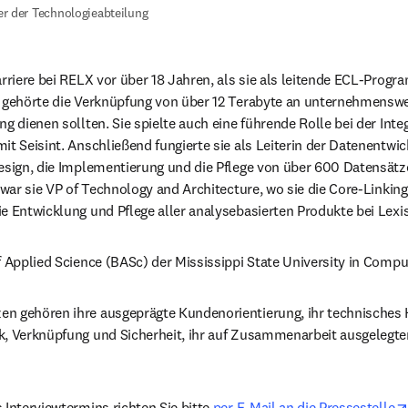
er der Technologieabteilung
arriere bei RELX vor über 18 Jahren, als sie als leitende ECL-Progr
 gehörte die Verknüpfung von über 12 Terabyte an unternehmensweit
g dienen sollten. Sie spielte auch eine führende Rolle bei der Integ
it Seisint. Anschließend fungierte sie als Leiterin der Datenentwic
esign, die Implementierung und die Pflege von über 600 Datensätzen
, war sie VP of Technology and Architecture, wo sie die Core-Linkin
e Entwicklung und Pflege aller analysebasierten Produkte bei Lexis
f Applied Science (BASc) der Mississippi State University in Compu
n gehören ihre ausgeprägte Kundenorientierung, ihr technisches 
, Verknüpfung und Sicherheit, ihr auf Zusammenarbeit ausgelegter 
 Interviewtermins richten Sie bitte 
per E-Mail an die Pressestelle