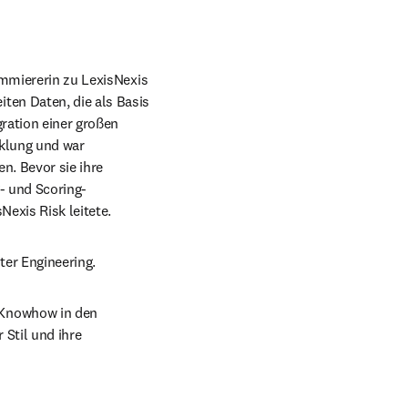
ammiererin zu LexisNexis 
en Daten, die als Basis 
ration einer großen 
klung und war 
. Bevor sie ihre 
g- und Scoring-
Nexis Risk leitete.
ter Engineering.
Knowhow in den 
Stil und ihre 
opens in new tab/window
.