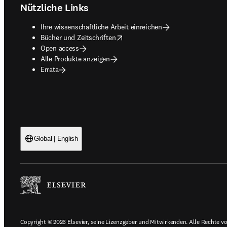
Nützliche Links
Ihre wissenschaftliche Arbeit einreichen
opens in new tab/window
Bücher und Zeitschriften
Open access
Alle Produkte anzeigen
Errata
Global | English
Copyright © 2026 Elsevier, seine Lizenzgeber und Mitwirkenden. Alle Rechte vor