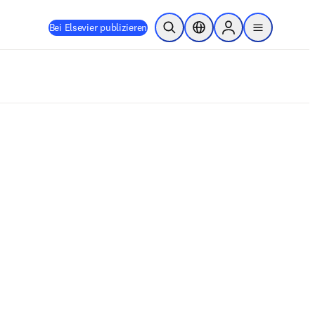
Bei Elsevier publizieren
Suche öffnen
Standortauswahl
Sign in to products
menu