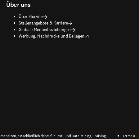
Über uns
Über Elsevier
Stellenangebote & Karriere
Globale Medienbeziehungen
opens in new tab/window
Werbung, Nachdrucke und Beilagen
behalten, einschließlich derer für Text- und Data-Mining, Training
Terms &