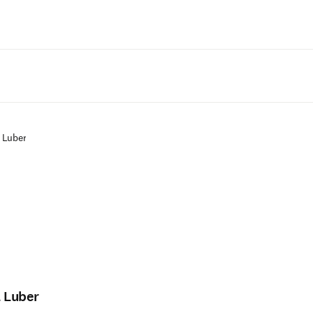
Zum Hauptinhalt wechseln
l Luber
l Luber