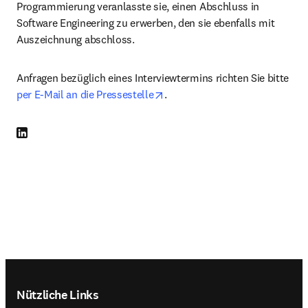
Programmierung veranlasste sie, einen Abschluss in 
Software Engineering zu erwerben, den sie ebenfalls mit 
Auszeichnung abschloss.
Anfragen bezüglich eines Interviewtermins richten Sie bitte 
opens in new tab/window
per E-Mail an die Pressestelle
.
LinkedIn Wird in neuem Tab/Fenster geöffnet
Footer navigation
Nützliche Links