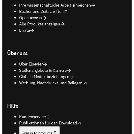
Ihre wissenschaftliche Arbeit einreichen
opens in new tab/window
Bücher und Zeitschriften
Open access
Alle Produkte anzeigen
Errata
Über uns
Über Elsevier
Stellenangebote & Karriere
Globale Medienbeziehungen
opens in new tab/window
Werbung, Nachdrucke und Beilagen
Hilfe
Kundenservice
opens in new tab/window
Publikationen für den Download
Sign in to products