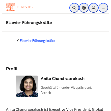
Zum Hauptinhalt wechseln
Suche öffnen
Standortauswahl
Sign in to p
menu
Elsevier Führungskräfte
Elsevier Führungskräfte
Profil
Anita Chandraprakash
Geschäftsführender Vizepräsident,
Betrieb
Anita Chandraprakash ist Executive Vice President, Global 