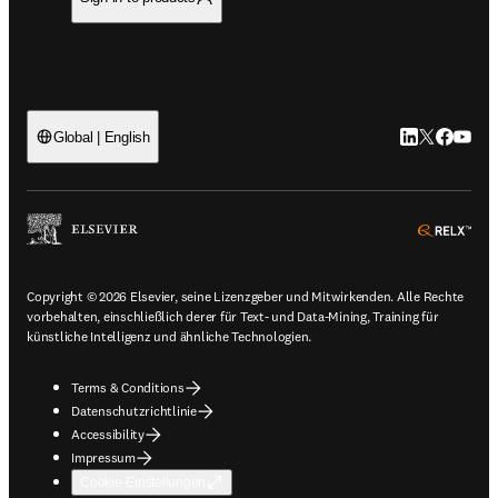
LinkedIn Wird 
Twitter Wir
Facebook
YouTub
Global | English
ope
Copyright © 2026 Elsevier, seine Lizenzgeber und Mitwirkenden. Alle Rechte
vorbehalten, einschließlich derer für Text- und Data-Mining, Training für
künstliche Intelligenz und ähnliche Technologien.
Terms & Conditions
Datenschutzrichtlinie
Accessibility
Impressum
Cookie-Einstellungen