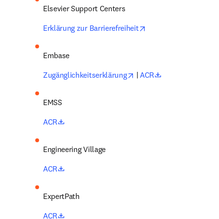
Elsevier Support Centers 
opens in new tab/win
Erklärung zur Barrierefreiheit
Embase 
opens in new tab/window
opens in new ta
Zugänglichkeitserklärung
 | 
ACR
EMSS 
opens in new tab/window
ACR
Engineering Village 
opens in new tab/window
ACR
ExpertPath 
opens in new tab/window
ACR