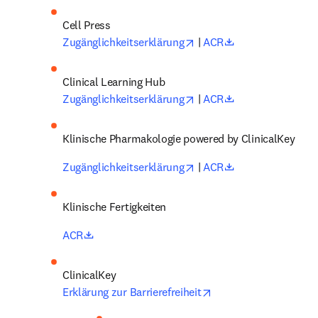
opens in new tab/window
opens in new ta
Zugänglichkeitserklärung
 | 
ACR
opens in new tab/window
opens in new ta
Zugänglichkeitserklärung
 | 
ACR
Klinische Pharmakologie powered by ClinicalKey 
opens in new tab/window
opens in new ta
Zugänglichkeitserklärung
 | 
ACR
Klinische Fertigkeiten 
opens in new tab/window
ACR
opens in new tab/win
Erklärung zur Barrierefreiheit