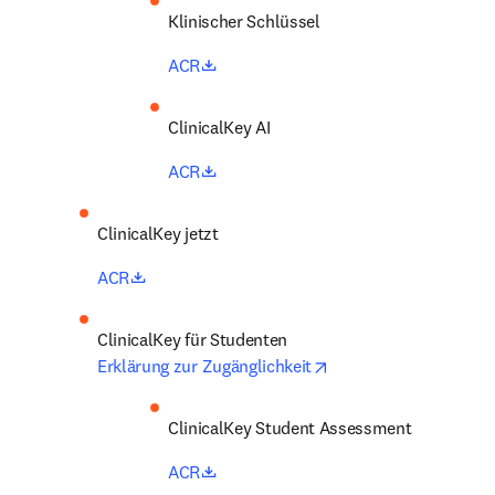
Klinischer Schlüssel 
opens in new tab/window
ACR
ClinicalKey AI 
opens in new tab/window
ACR
ClinicalKey jetzt 
opens in new tab/window
ACR
opens in new tab/win
Erklärung zur Zugänglichkeit
ClinicalKey Student Assessment 
opens in new tab/window
ACR