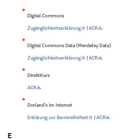
Digital Commons 
opens in new tab/window
opens in new ta
Zugänglichkeitserklärung
 | 
ACR
Digital Commons Data (Mendeley Data) 
opens in new tab/window
opens in new ta
Zugänglichkeitserklärung
 | 
ACR
DirektKurs 
opens in new tab/window
ACR
Dorland's im Internet
opens in new tab/win
opens in new
Erklärung zur Barrierefreiheit
 | 
ACR
E