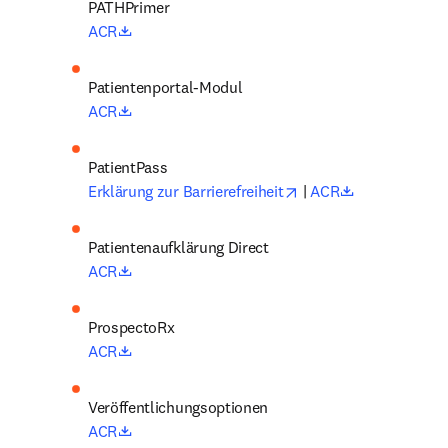
opens in new tab/window
ACR
Patientenportal-Modul
opens in new tab/window
ACR
opens in new tab/win
opens in new
Erklärung zur Barrierefreiheit
 | 
ACR
Patientenaufklärung Direct
opens in new tab/window
ACR
ProspectoRx
opens in new tab/window
ACR
Veröffentlichungsoptionen
opens in new tab/window
ACR