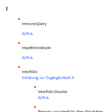
I
ImmunoQuery
opens in new tab/window
ACR
Inspektionskopie
opens in new tab/window
ACR
opens in new tab/win
Erklärung zur Zugänglichkeit
Interfolio Dossier
opens in new tab/window
ACR
Reports von Interfolio über Aktivitäten 