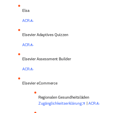
Elsa 
opens in new tab/window
ACR
Elsevier Adaptives Quizzen 
opens in new tab/window
ACR
Elsevier Assessment Builder 
opens in new tab/window
ACR
Elsevier eCommerce
opens in new t
opens i
Zugänglichkeitserklärung
 |
 ACR