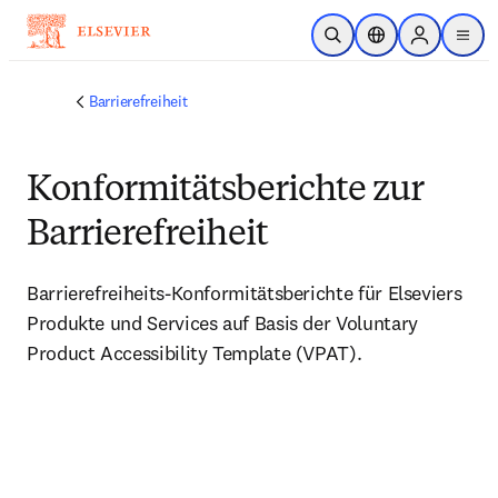
Zum Hauptinhalt wechseln
Suche öffnen
Standortauswahl
Sign in to p
menu
Barrierefreiheit
Konformitätsberichte zur
Barrierefreiheit
Barrierefreiheits-Konformitätsberichte für Elseviers 
Produkte und Services auf Basis der Voluntary 
Product Accessibility Template (VPAT).