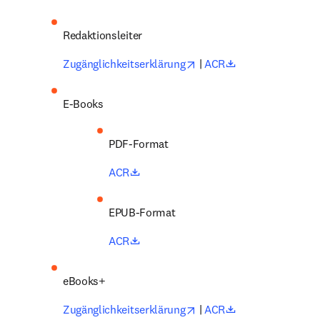
Redaktionsleiter 
opens in new tab/window
opens in new ta
Zugänglichkeitserklärung
 | 
ACR
E-Books 
PDF-Format 
opens in new tab/window
ACR
EPUB-Format 
opens in new tab/window
ACR
eBooks+ 
opens in new tab/window
opens in new ta
Zugänglichkeitserklärung
 | 
ACR