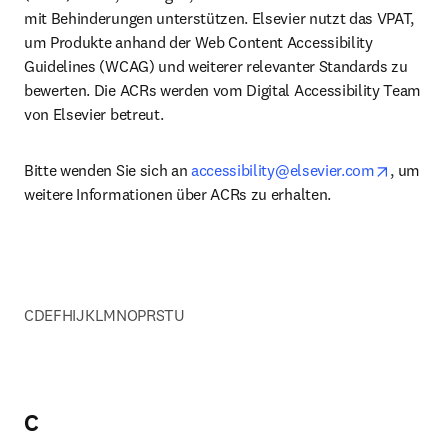
mit Behinderungen unterstützen. Elsevier nutzt das VPAT, 
um Produkte anhand der Web Content Accessibility 
Guidelines (WCAG) und weiterer relevanter Standards zu 
bewerten. Die ACRs werden vom Digital Accessibility Team 
von Elsevier betreut.
opens i
Bitte wenden Sie sich an 
accessibility@elsevier.com
, um 
weitere Informationen über ACRs zu erhalten.
C
D
E
F
H
I
J
K
L
M
N
O
P
R
S
T
U
C