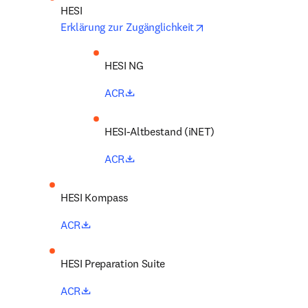
opens in new tab/win
Erklärung zur Zugänglichkeit
HESI NG 
opens in new tab/window
ACR
HESI-Altbestand (iNET) 
opens in new tab/window
ACR
HESI Kompass 
opens in new tab/window
ACR
HESI Preparation Suite 
opens in new tab/window
ACR