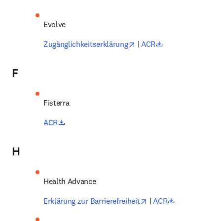
Evolve 
opens in new tab/window
opens in new ta
Zugänglichkeitserklärung
 | 
ACR
F
Fisterra 
opens in new tab/window
ACR
H
Health Advance 
opens in new tab/win
opens in new
Erklärung zur Barrierefreiheit
 | 
ACR