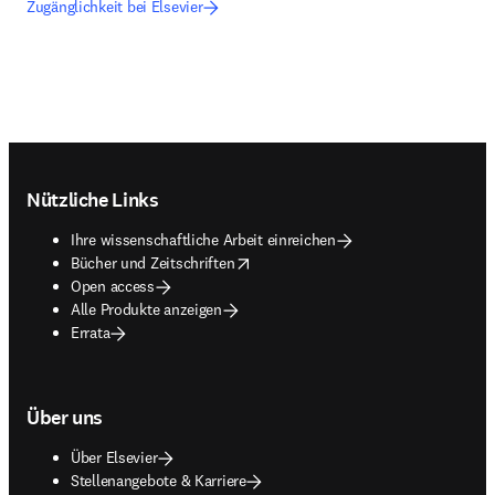
Zugänglichkeit bei Elsevier
Footer navigation
Nützliche Links
Ihre wissenschaftliche Arbeit einreichen
opens in new tab/window
Bücher und Zeitschriften
Open access
Alle Produkte anzeigen
Errata
Über uns
Über Elsevier
Stellenangebote & Karriere