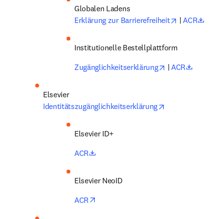
opens in ne
open
Erklärung zur Barrierefreiheit
 |
 ACR
Institutionelle Bestellplattform 
opens in new t
opens i
Zugänglichkeitserklärung
 |
 ACR
opens in new t
Identitätszugänglichkeitserklärung
Elsevier ID+ 
opens in new tab/window
ACR
Elsevier NeoID 
opens in new tab/window
ACR