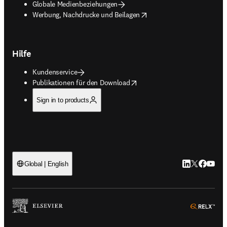
Globale Medienbeziehungen
opens in new tab/window
Werbung, Nachdrucke und Beilagen
Hilfe
Kundenservice
opens in new tab/window
Publikationen für den Download
Sign in to products
LinkedIn Wird 
Twitter Wir
Facebook
YouTub
Global | English
ope