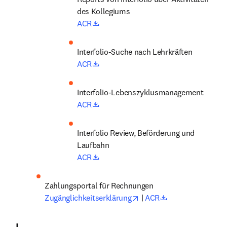
des Kollegiums
opens in new tab/window
ACR
Interfolio-Suche nach Lehrkräften
opens in new tab/window
ACR
Interfolio-Lebenszyklusmanagement
opens in new tab/window
ACR
Interfolio Review, Beförderung und 
Laufbahn
opens in new tab/window
ACR
Zahlungsportal für Rechnungen
opens in new tab/window
opens in new ta
Zugänglichkeitserklärung
 | 
ACR