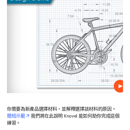
播放
你需要為新產品選擇材料，並解釋選擇該材料的原因。
opens in new tab/window
簡短示範
 我們將在此說明 Knovel 能如何助你完成這個
練習。