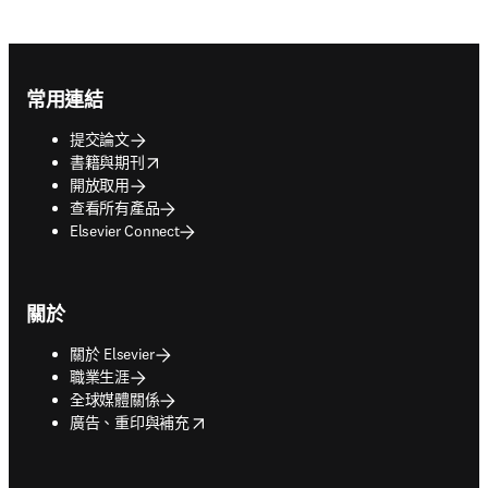
Footer navigation
常用連結
提交論文
opens in new tab/window
書籍與期刊
開放取用
查看所有產品
Elsevier Connect
關於
關於 Elsevier
職業生涯
全球媒體關係
opens in new tab/window
廣告、重印與補充