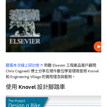
播放
opens in new tab/window
觀看本次線上研討會
 聆聽 Elsevier 工程產品客戶顧問 
Chris Cogswell 博士分享在現今數位學習環境使用 Knovel 
和 Engineering Village 的實用理念與範例。
使用 Knovel 設計腳踏車