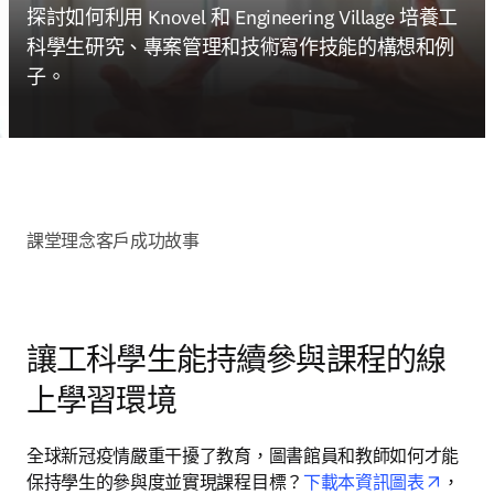
探討如何利用 Knovel 和 Engineering Village 培養工
科學生研究、專案管理和技術寫作技能的構想和例
子。
課堂理念
客戶成功故事
讓工科學生能持續參與課程的線
上學習環境
全球新冠疫情嚴重干擾了教育，圖書館員和教師如何才能
opens 
保持學生的參與度並實現課程目標？
下載本資訊圖表
，