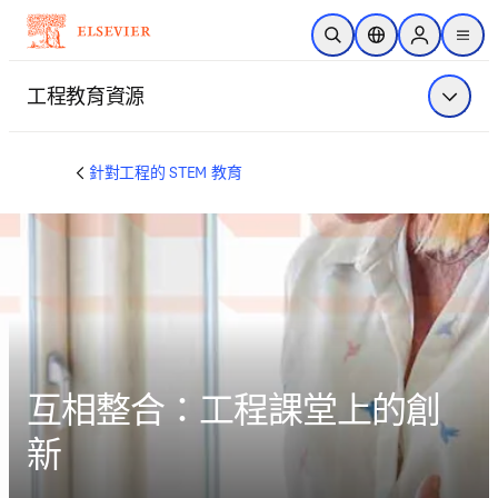
跳到主要內容
公開搜尋
位置選擇器
Sign in to p
menu
工程教育資源
顯示選
針對工程的 STEM 教育
互相整合：工程課堂上的創
新