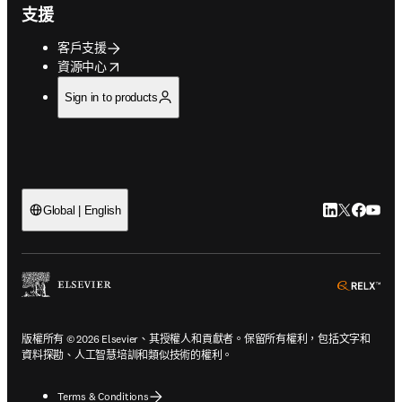
支援
客戶支援
opens in new tab/window
資源中心
Sign in to products
LinkedIn
Twitter
Faceb
You
Global | English
ope
版權所有 © 2026 Elsevier、其授權人和貢獻者。保留所有權利，包括文字和
資料探勘、人工智慧培訓和類似技術的權利。
Terms & Conditions