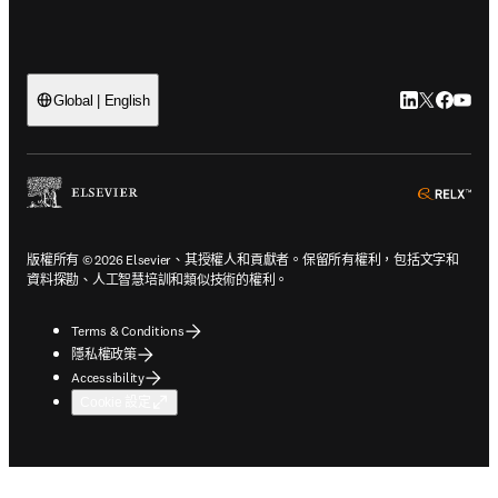
LinkedIn
Twitter
Faceb
You
Global | English
ope
版權所有 © 2026 Elsevier、其授權人和貢獻者。保留所有權利，包括文字和
資料探勘、人工智慧培訓和類似技術的權利。
Terms & Conditions
隱私權政策
Accessibility
Cookie 設定