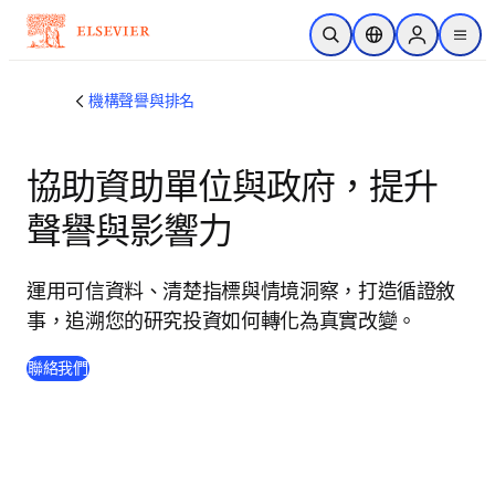
跳到主要內容
公開搜尋
位置選擇器
Sign in to p
menu
機構聲譽與排名
協助資助單位與政府，提升
聲譽與影響力
運用可信資料、清楚指標與情境洞察，打造循證敘
事，追溯您的研究投資如何轉化為真實改變。
聯絡我們