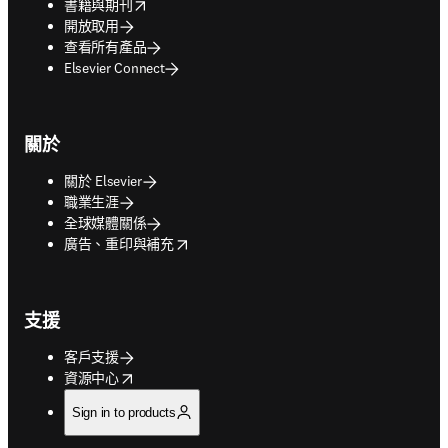
opens in new tab/window
書籍與期刊
開放取用
查看所有產品
Elsevier Connect
關於
關於 Elsevier
職業生涯
全球媒體關係
opens in new tab/window
廣告、重印與補充
支援
客戶支援
opens in new tab/window
資源中心
Sign in to products