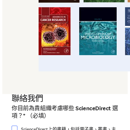
聯絡我們
你目前為貴組織考慮哪些 ScienceDirect 選
請至少選擇一個選項
項？
*
（必填）
ScienceDirect上的書籍，包括電子書、叢書、主