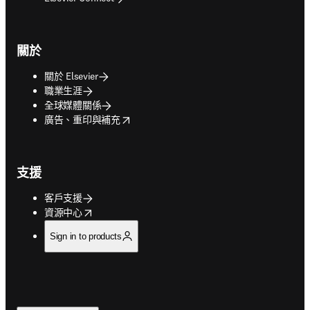
關於
關於 Elsevier
職業生涯
全球媒體關係
opens in new tab/window
廣告、重印與補充
支援
客戶支援
opens in new tab/window
資源中心
Sign in to products