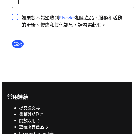
opens in new tab/window
如果您不希望收到
Elsevier
相關產品、服務和活動
的更新、優惠和其他訊息，請勾選此框。
Company Division
提交
Footer navigation
常用連結
提交論文
opens in new tab/window
書籍與期刊
開放取用
查看所有產品
Elsevier Connect