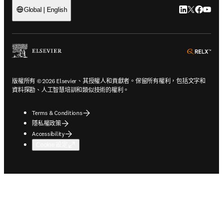
LinkedIn
Twitter
Faceb
You
Global | English
ope
版權所有 © 2026 Elsevier、其授權人和貢獻者。保留所有權利，包括文字和
資料探勘、人工智慧培訓和類似技術的權利。
Terms & Conditions
隱私權政策
Accessibility
Cookie 設定