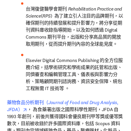
台灣復健醫學會期刊 
Rehabilitation Practice and 
Science
(
RPS
)  
為了建立引人注目的品牌期刊，以
確保期刊的持續發展和提升影響力，將分享從期
刊資料庫收錄指導開始，以及如何透過 Digital 
Commons 期刊平台，出版和分享高品質的開放
取用期刊，從而提升期刊內容的全球能見度。
Elsevier Digital Commons Publishing 的全方位服
務介紹，括學術研究和學術成果的託管和出版、
同儕審查和編輯管理工具、儀表板與影響力分
析、策略顧問期刊諮詢務、資訊安全保障、統包
工程無需 IT 技術等 。
藥物食品分析期刊（
Journal of Food and Drug Analysis
, 
opens in new tab/window
JFDA
）
， 為食藥署出版之國際科學性期刊，JFDA 自
1993 年創刊，前後共獲得國科會優良期刊甲等獎或優等獎
數次，目前被收錄於許多國際資料庫，包括 Scopus 資料
庫，期刊內容領域橫跨食品、藥品、醫療器材、化粧品、