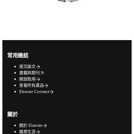
Footer navigation
常用連結
提交論文
opens in new tab/window
書籍與期刊
開放取用
查看所有產品
Elsevier Connect
關於
關於 Elsevier
職業生涯