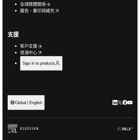
全球媒體關係
opens in new tab/window
廣告、重印與補充
支援
客戶支援
opens in new tab/window
資源中心
Sign in to products
LinkedIn
Twitter
Faceb
You
Global | English
ope