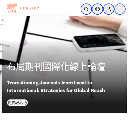
跳到主要內容
公開搜尋
位置選擇器
Sign in to p
menu
布局期刊國際化線上論壇
Transitioning Journals from Local to 
International: Strategies for Global Reach
(
打開新的分頁／視窗
)
我要報名