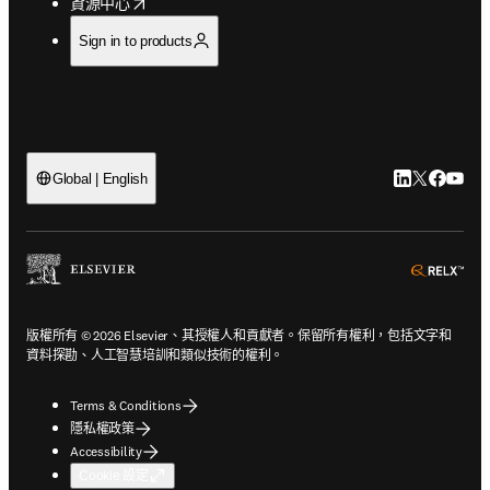
opens in new tab/window
資源中心
Sign in to products
LinkedIn
Twitter
Faceb
You
Global | English
ope
版權所有 © 2026 Elsevier、其授權人和貢獻者。保留所有權利，包括文字和
資料探勘、人工智慧培訓和類似技術的權利。
Terms & Conditions
隱私權政策
Accessibility
Cookie 設定