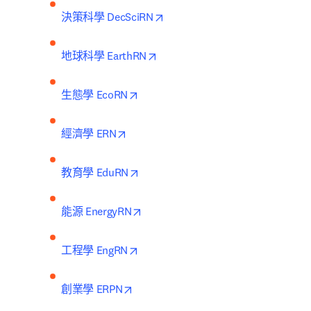
opens in new tab/window
決策科學 DecSciRN
opens in new tab/window
地球科學 EarthRN
opens in new tab/window
生態學 EcoRN
opens in new tab/window
經濟學 ERN
opens in new tab/window
教育學 EduRN
opens in new tab/window
能源 EnergyRN
opens in new tab/window
工程學 EngRN
opens in new tab/window
創業學 ERPN