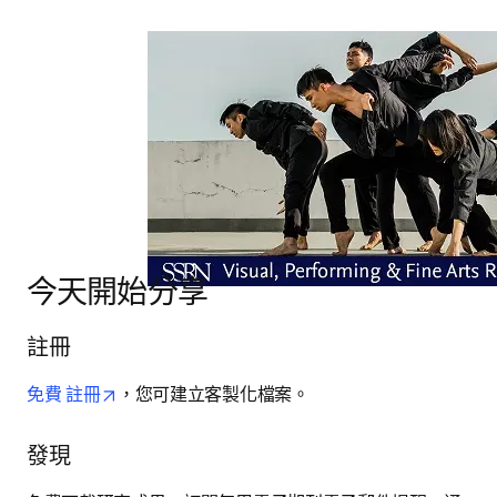
今天開始分享
註冊
opens in new tab/window
免費 註冊
，您可建立客製化檔案。
發現