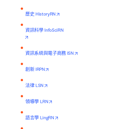
opens in new tab/window
歷史 HistoryRN
opens in new tab/window
opens in new tab/window
資訊系統與電子商務 ISN
opens in new tab/window
創新 IRPN
opens in new tab/window
法律 LSN
opens in new tab/window
領導學 LRN
opens in new tab/window
語言學 LingRN