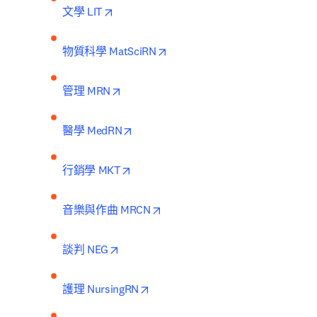
opens in new tab/window
文學 LIT
opens in new tab/window
物質科學 MatSciRN
opens in new tab/window
管理 MRN
opens in new tab/window
醫學 MedRN
opens in new tab/window
行銷學 MKT
opens in new tab/window
音樂與作曲 MRCN
opens in new tab/window
談判 NEG
opens in new tab/window
護理 NursingRN