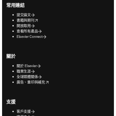
常用連結
提交論文
opens in new tab/window
書籍與期刊
開放取用
查看所有產品
Elsevier Connect
關於
關於 Elsevier
職業生涯
全球媒體關係
opens in new tab/window
廣告、重印與補充
支援
客戶支援