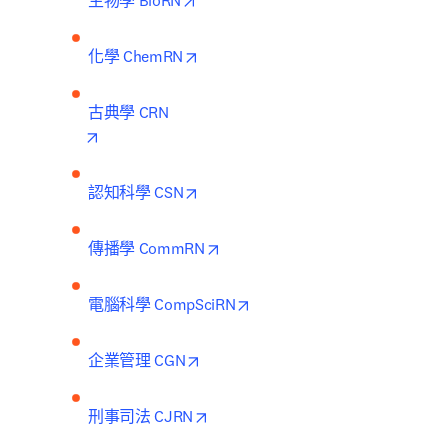
生物學 BioRN
opens in new tab/window
化學 ChemRN
opens in new tab/window
opens in new tab/window
認知科學 CSN
opens in new tab/window
傳播學 CommRN
opens in new tab/window
電腦科學 CompSciRN
opens in new tab/window
企業管理 CGN
opens in new tab/window
刑事司法 CJRN