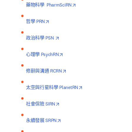
opens in new tab/window
藥物科學  PharmSciRN
opens in new tab/window
哲學 PRN
opens in new tab/window
政治科學 PSN 
opens in new tab/window
心理學 PsychRN
opens in new tab/window
修辭與溝通 RCRN
opens in new tab/windo
太空與行星科學 PlanetRN
opens in new tab/window
社會保險 SIRN
opens in new tab/window
永續發展 SRPN