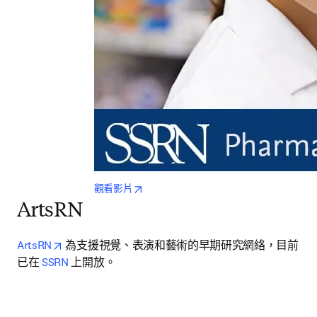
opens in new tab/window
觀看影片
ArtsRN
opens in new tab/window
ArtsRN
 為支援視覺、表演和藝術的早期研究網絡，目前
已在 
SSRN
 上開放。