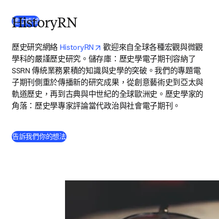
(
打開新的分頁／視窗
)
建立帳號
HistoryRN
opens in new tab/window
歷史研究網絡 
HistoryRN
 歡迎來自全球各種宏觀與微觀
學科的嚴謹歷史研究。儲存庫：歷史學電子期刊容納了 
SSRN 傳統業務累積的知識與史學的突破。我們的專題電
子期刊側重於傳播新的研究成果，從創意藝術史到亞太與
軌道歷史，再到古典與中世紀的全球歐洲史。歷史學家的
角落：歷史學專家評論當代政治與社會電子期刊。
(
打開新的分頁／視窗
)
告訴我們你的想法