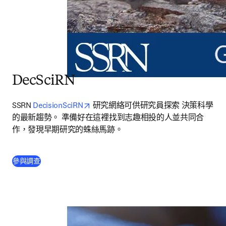
DecSciRN
opens in new tab/window
SSRN 
DecisionSciRN
 研究網絡可供研究員探索 決策科學
的最新趨勢。 準備好在這裡找到志趣相投的人並共同合
作，發現早期研究的蛛絲馬跡。
(
打開新的分頁／視窗
)
參與調查