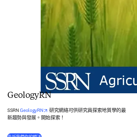
GeologyRN
opens in new tab/window
SSRN 
GeologyRN
 研究網絡可供研究員探索地質學的最
新趨勢與發展。開始探索！
(
打開新的分頁／視窗
)
告訴我們你的想法