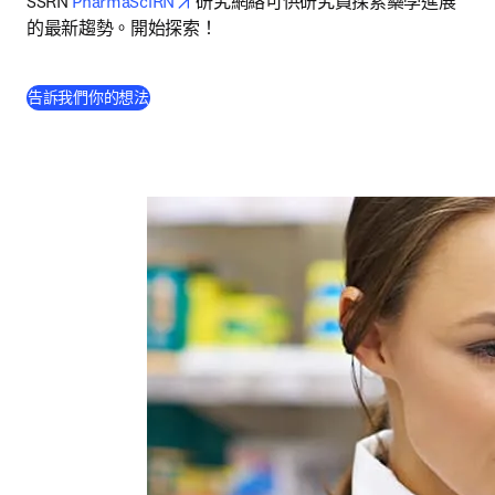
opens in new tab/window
SSRN 
PharmaSciRN
 研究網絡可供研究員探索藥學進展
的最新趨勢。開始探索！
(
打開新的分頁／視窗
)
告訴我們你的想法