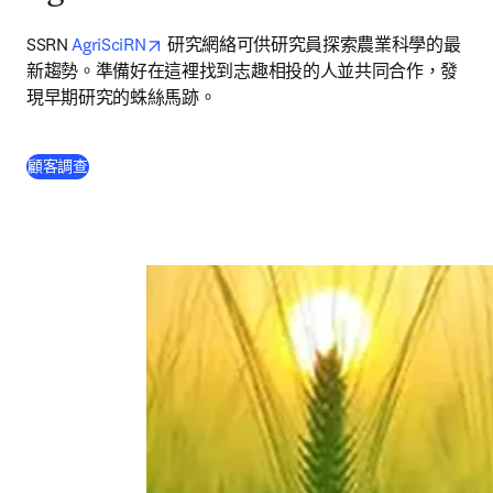
opens in new tab/window
SSRN 
AgriSciRN
 研究網絡可供研究員探索農業科學的最
新趨勢。準備好在這裡找到志趣相投的人並共同合作，發
現早期研究的蛛絲馬跡。
(
打開新的分頁／視窗
)
顧客調查