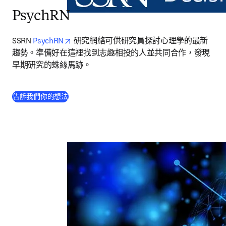
PsychRN
opens in new tab/window
SSRN 
PsychRN
 研究網絡可供研究員探討心理學的最新
趨勢。準備好在這裡找到志趣相投的人並共同合作，發現
早期研究的蛛絲馬跡。
(
打開新的分頁／視窗
)
告訴我們你的想法