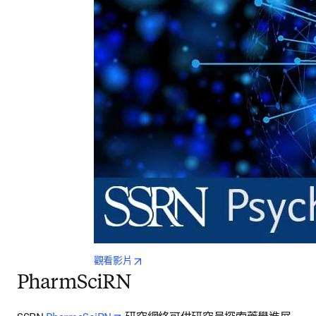
opens in new tab/window
觀看影片
PharmSciRN