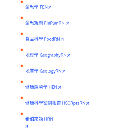
opens in new tab/window
金融學 FEN
opens in new tab/window
金融規劃 FinPlanRN 
opens in new tab/window
食品科學 FoodRN
opens in new tab/window
地理學 GeographyRN
opens in new tab/window
地質學 GeologyRN
opens in new tab/window
健康經濟學 HEN
opens in new tab/w
健康科學案例報告 HSCRptsRN
opens in new tab/window