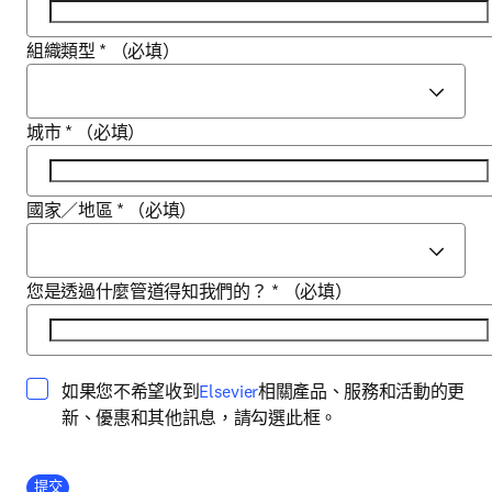
組織類型
*
（必填）
城市
*
（必填）
國家／地區
*
（必填）
您是透過什麼管道得知我們的？
*
（必填）
opens in new tab/window
如果您不希望收到
Elsevier
相關產品、服務和活動的更
新、優惠和其他訊息，請勾選此框。
Company Division
提交