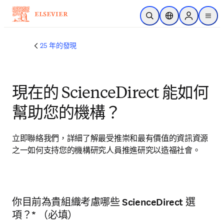
跳到主要內容
公開搜尋
位置選擇器
Sign in to p
menu
25 年的發現
現在的 ScienceDirect 能如何
幫助您的機構？
立即聯絡我們，詳細了解最受推崇和最有價值的資訊資源
之一如何支持您的機構研究人員推進研究以造福社會。
你目前為貴組織考慮哪些 ScienceDirect 選
請至少選擇一個選項
項？
*
（必填）