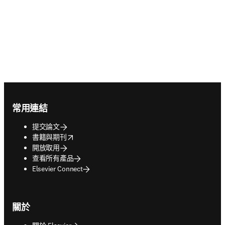
Footer navigation
常用連結
提交論文
opens in new tab/window
書籍與期刊
開放取用
查看所有產品
Elsevier Connect
關於