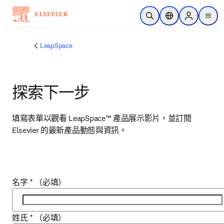
跳到主要內容
公開搜尋
位置選擇器
Sign in to p
menu
LeapSpace
探索下一步
填寫表單以觀看 LeapSpace™ 產品展示影片，並訂閱 
Elsevier 的最新產品動態與資訊。
名字
*
（必填）
姓氏
*
（必填）