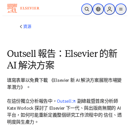
跳到主要內容
公開搜尋
位置選擇器
Sign in to p
menu
資源
Outsell 報告：Elsevier 的新
AI 解決方案
填寫表單以免費下載 《Elsevier 新 AI 解決方案展現市場變
革潛力》 。
opens in new tab/window
在這份獨立分析報告中，
Outsell
 副總裁暨首席分析師 
Kate Worlock 探討了 Elsevier 下一代、與出版商無關的 AI 
平台，如何可能重新定義整個研究工作流程中的 信任、透
明度與生產力。