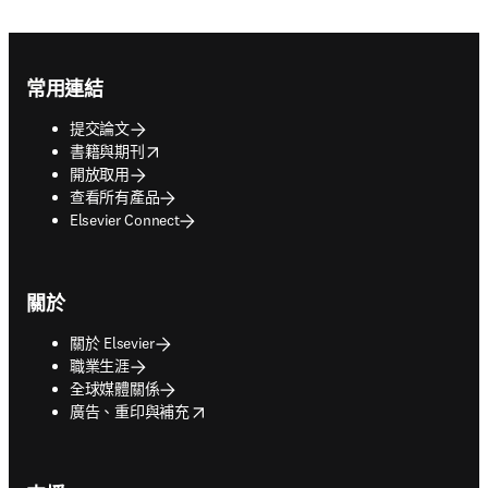
Footer navigation
常用連結
提交論文
opens in new tab/window
書籍與期刊
開放取用
查看所有產品
Elsevier Connect
關於
關於 Elsevier
職業生涯
全球媒體關係
opens in new tab/window
廣告、重印與補充