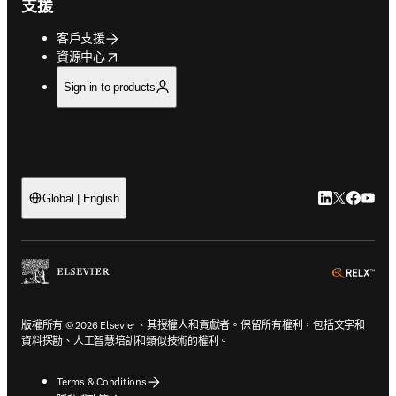
支援
客戶支援
opens in new tab/window
資源中心
Sign in to products
LinkedIn
Twitter
Faceb
You
Global | English
ope
版權所有 © 2026 Elsevier、其授權人和貢獻者。保留所有權利，包括文字和
資料探勘、人工智慧培訓和類似技術的權利。
Terms & Conditions