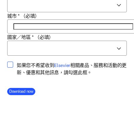
城市
*
（必填）
國家／地區
*
（必填）
opens in new tab/window
如果您不希望收到
Elsevier
相關產品、服務和活動的更
新、優惠和其他訊息，請勾選此框。
Company Division
Download now