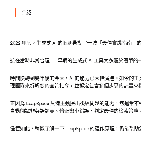
介紹
2022 年底，生成式 AI 的崛起帶動了一波「最佳實踐指南
這在當時非常合理——早期的生成式 AI 工具大多屬於簡單的
時間快轉到幾年後的今天，AI 的能力已大幅演進。如今的工
理團隊來拆解您的查詢指令，並擬定包含多個步驟的計畫來提
正因為 LeapSpace 具備主動提出後續問題的能力，您通
自動翻譯非英語詞彙、修正微小錯誤、判定最佳的檢索策略，
儘管如此，稍微了解一下 LeapSpace 的運作原理，仍能