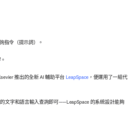
查詢指令（提示詞）。 
。 
ier 推出的全新 AI 輔助平台 
LeapSpace
，便運用了一組代
文字和語言輸入查詢即可——LeapSpace 的系統設計能夠