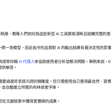
」的熱潮，教導人們如何為這些新型 AI 工具撰寫清晰且結構完整的
一問一答模型，因此指令的品質對 AI 的輸出結果有著決定性的影響
具經常仰賴 
AI 代理人
來協助使用者分析並解決問題。舉例來說，Elsev
供解答。 
常不需要過度苛求提示詞的精確度。您只需使用自己覺得最自然、習慣的
並自動建立所需的布林檢索字串。 
幫助您在文獻檢索中獲得更豐碩的成果。