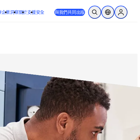
療
企業
洞察
關於
支援
安全
與我們共同出版
公開搜尋
位置選擇器
Sign in to