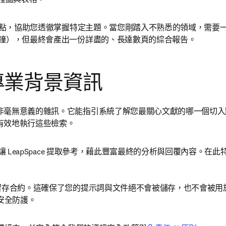
點，協助您透徹掌握特定主題。當您剛踏入不熟悉的領域，需要一份
幾分鐘），但最終會產出一份詳盡的、長達數頁的綜合報告。 
專業背景資訊
無意義的雜訊。它能指引系統了解您最關心文獻的哪一個切入點。L
有效地執行這些檢索。
 LeapSpace 提取參考，藉此豐富最終的分析與回覆內容。在此
料留存合約。這確保了您的提示詞與文件絕不會被儲存，也不會被用於訓練任
全防護。 