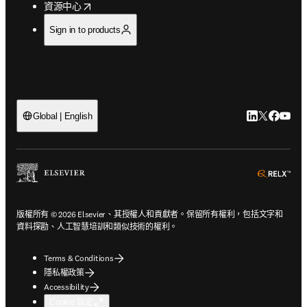
opens in new tab/window
資源中心
Sign in to products
LinkedIn
Twitter
Faceb
You
Global | English
ope
版權所有 © 2026 Elsevier、其授權人和貢獻者。保留所有權利，包括文字和
資料探勘、人工智慧培訓和類似技術的權利。
Terms & Conditions
隱私權政策
Accessibility
Cookie 設定