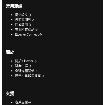
常用連結
提交論文
opens in new tab/window
書籍與期刊
開放取用
查看所有產品
Elsevier Connect
關於
關於 Elsevier
職業生涯
全球媒體關係
opens in new tab/window
廣告、重印與補充
支援
客戶支援