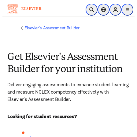
跳到主要內容
公開搜尋
位置選擇器
Sign in to p
menu
Elsevier's Assessment Builder
Get Elsevier's Assessment
Builder for your institution
Deliver engaging assessments to enhance student learning 
and measure NCLEX competency effectively with 
Elsevier's Assessment Builder.
Looking for student resources?