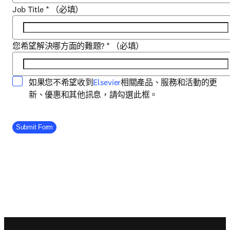
Job Title
*
（必填）
您希望解決哪方面的難題?
*
（必填）
opens in new tab/window
如果您不希望收到
Elsevier
相關產品、服務和活動的更
新、優惠和其他訊息，請勾選此框。
Company Division
Submit Form
Footer navigation