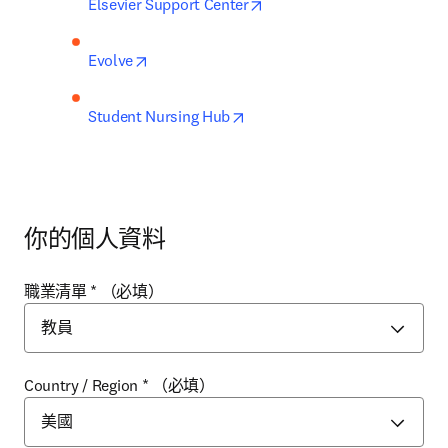
opens in new tab/window
Elsevier Support Center
opens in new tab/window
Evolve
opens in new tab/window
Student Nursing Hub
你的個人資料
職業清單
*
（必填）
Country / Region
*
（必填）