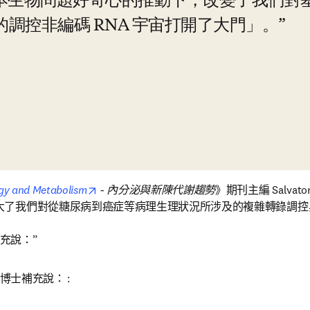
本生物問題好奇心的推動下，改變了我們對
調控非編碼 RNA 宇宙打開了大門」。
opens in new tab/window
ogy and Metabolism
 -
 內分泌與新陳代謝趨勢
》期刊主編 Salvato
大了我們對從糖尿病到癌症等病理生理狀況所涉及的複雜轉錄調控
士補充說：”
tab/window
e 博士補充說： :