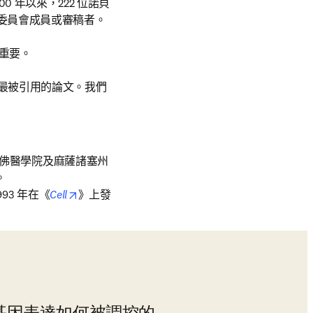
0 年以來，222 位諾貝
委員會成員或審稿者。

重要
最被引用的論文。我們
 in new tab/window
哈佛醫學院及麻薩諸塞州


opens in new tab/window
93 年在《
Cell
》上發