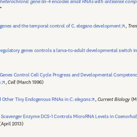
 heterochronic gene lin-4 encodes small RNAs with antisense compl
*
opens
genes and the temporal control of C. elegans development
, 
Tren
regulatory genes controls a larva-to-adult developmental switch in
Genes Control Cell Cycle Progress and Developmental Competence 
opens in new tab/window
s
, 
Cell 
(March 1996)
opens in new tab/w
 Other Tiny Endogenous RNAs in 
C. elegans
, 
Current Biology
 (M
 Scavenger Enzyme DCS-1 Controls MicroRNA Levels in 
Caenorhabd
(April 2013)