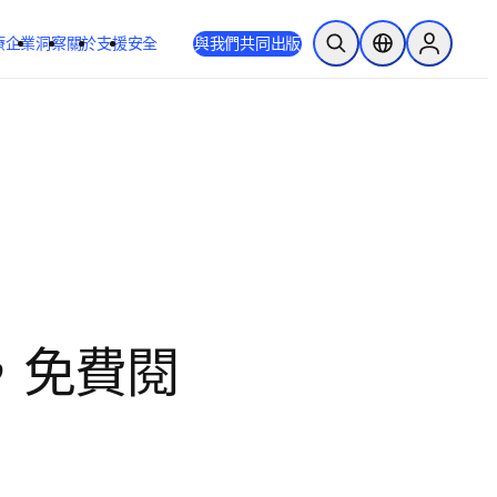
療
企業
洞察
關於
支援
安全
與我們共同出版
公開搜尋
位置選擇器
Sign in to
敬，免費閱