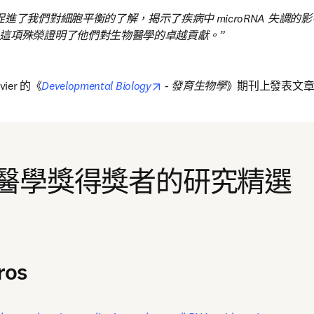
進了我們對細胞平衡的了解，揭示了疾病中 microRNA 失調的
這項殊榮證明了他們對生物醫學的卓越貢獻。
opens in new tab/window
vier 的《
Developmental Biology
 - 
發育生物學
》期刊上發表文
醫學獎得獎者的研究精選
ros