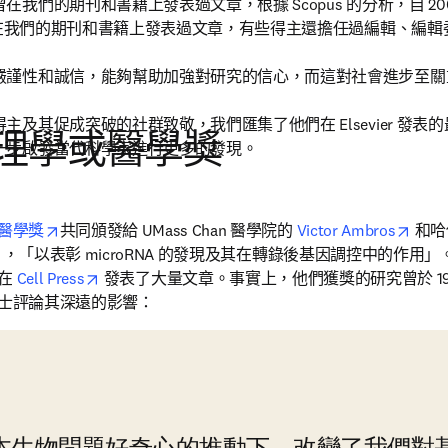
我們的期刊和書籍上發表過文章，根據 Scopus 的分析，自 200
位曾在我們的期刊和書籍上發表過文章，有些得主還擔任過編輯、編輯
嚴謹性和誠信，能夠幫助加強對研究的信心，而這對社會進步至關
得主及其促成突破的社群致敬，我們匯集了他們在 
Elsevier 
發表的
理學或醫學獎
一步啟發當代科學家進行更多的發現。 
opens in new tab/window
opens
或醫學獎
共同頒發給 UMass Chan 醫學院的 
Victor Ambros
 和
opens in new tab/window
，「以表彰 microRNA 的發現及其在轉錄後基因調控中的作用」。
opens in new tab/window
在 
Cell Press
 發表了大量文章。事實上，他們獲獎的研究曾於 19
m 博士評論其深遠的影響： 