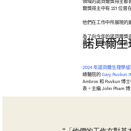
領域的諾貝爾獎得主都曾在
爾獎得主中有 221 
他們在工作中所展現的
為了向今年的諾貝爾獎
諾貝爾生
相信，他們的工作將進
2024 年諾貝爾生理學
總醫院的 
Gary Ruvkun
Ambros 和 Ruvkun 博士
表。主編 John Pha