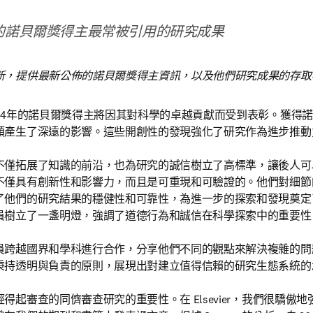
r 發表的諾貝爾獎得主最常被引用的研究成果
新，提供最新公佈的諾貝爾獎得主資訊，以及他們研究成果的存取
024年的諾貝爾獎得主將因其對科學的卓越貢獻而受到表彰。獲得
類產生了深遠的影響。這些開創性的發現強化了研究作為進步推動
不僅拓展了知識的前沿，也為研究的誠信樹立了高標準，讓後人可
不僅具有創新性和影響力，而且是可重現和可驗證的。他們對細節
了他們的研究結果的穩健性和可靠性，為進一步的探索和發現奠定
員樹立了一盞明燈，強調了道德行為和誠信在科學探索中的重要性。
員跨越國界和學科進行合作，分享他們不同的觀點來解決複雜的問
秉持透明與負責的原則，展現出對建立值得信賴的研究生態系統的承
得起審查的同儕審查研究的重要性。在 Elsevier，我們很驕傲