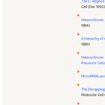
The C. elegans
Cell
 (Dec 1993)
Heterochronic 
1994)
A hierarchy of 
1989)
Heterochronic 
Precursor Cell
MicroRNAs and
The Decapping
Molecular Cell 