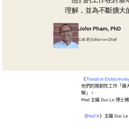
「他們的工作在對基
理解，並為不斷擴大的
John Pham, PhD
Cell 的 Editor-in-Chief
《
Trends in Endocrinol
他們的開創性工作「擴
解」。

Med 主編 Duc Le 博
opens in new 
 《
Med
》主編 Duc L