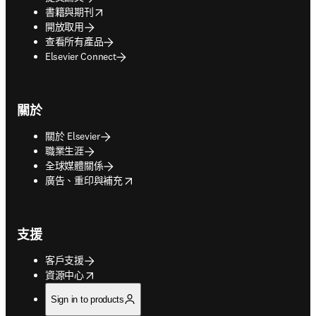
opens in new tab/window
書籍與期刊
開放取用
查看所有產品
Elsevier Connect
關於
關於 Elsevier
職業生涯
全球媒體關係
opens in new tab/window
廣告、重印與補充
支援
客戶支援
opens in new tab/window
資源中心
Sign in to products