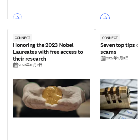
CONNECT
CONNECT
Honoring the 2023 Nobel
Seven top tips 
Laureates with free access to
scams
their research
2022年9月8日
2023年10月2日