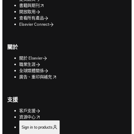
opens in new tab/window
書籍與期刊
開放取用
查看所有產品
Elsevier Connect
關於
關於 Elsevier
職業生涯
全球媒體關係
opens in new tab/window
廣告、重印與補充
支援
客戶支援
opens in new tab/window
資源中心
Sign in to products