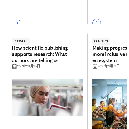
CONNECT
CONNECT
How scientific publishing
Making progress
supports research: What
more inclusive 
authors are telling us
ecosystem
2022年11月15日
2022年3月21日