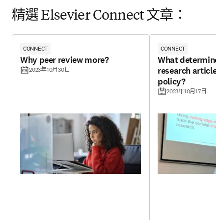
精選 Elsevier Connect 文章：
CONNECT
CONNECT
Why peer review more?
What determine
research article 
2023年10月30日
policy?
2023年10月17日