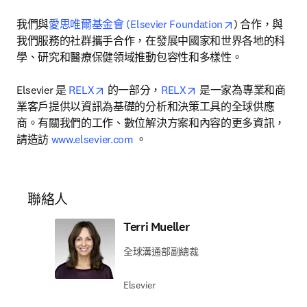
opens in new t
我們與
愛思唯爾基金會 (Elsevier Foundation
) 合作，與
我們服務的社群攜手合作，在發展中國家和世界各地的科
學、研究和醫療保健領域推動包容性和多樣性。

opens in new tab/window
opens in new tab/wind
Elsevier 是 
RELX
 的一部分，
RELX
 是一家為專業和商
業客戶提供以資訊為基礎的分析和決策工具的全球供應
商。有關我們的工作、數位解決方案和內容的更多資訊，
請造訪 
www.elsevier.com
 。
聯絡人
Terri Mueller
全球溝通部副總裁
Elsevier