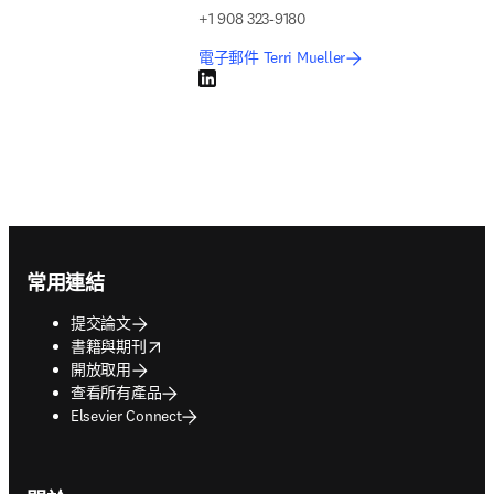
+1 908 323-9180
電子郵件 Terri Mueller
LinkedIn 打開新的分頁／視窗
Footer navigation
常用連結
提交論文
opens in new tab/window
書籍與期刊
開放取用
查看所有產品
Elsevier Connect