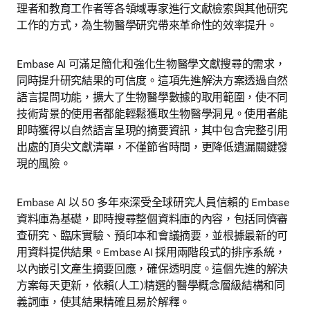
理者和教育工作者等各領域專家進行文獻檢索與其他研究
工作的方式，為生物醫學研究帶來革命性的效率提升。 
Embase AI 可滿足簡化和強化生物醫學文獻搜尋的需求，
同時提升研究結果的可信度
。
這項先進解決方案透過自然
語言提問功能，擴大了生物醫學數據的取用範圍，使不同
技術背景的使用者都能輕鬆獲取生物醫學洞見。使用者能
即時獲得以自然語言呈現的摘要資訊，其中包含完整引用
出處的頂尖文獻清單，不僅節省時間，更降低遺漏關鍵發
現的風險。 
Embase AI 以 50 多年來深受全球研究人員信賴的 Embase 
資料庫為基礎，即時搜尋整個資料庫的內容，包括同儕審
查研究、臨床實驗、預印本和會議摘要，並根據最新的可
用資料提供結果。Embase AI 採用兩階段式的排序系統，
以內嵌引文產生摘要回應，確保透明度。這個先進的解決
方案每天更新，
依賴(人工)精選的醫學概念層級結構和同
義詞庫，使其結果精確且易於解釋。