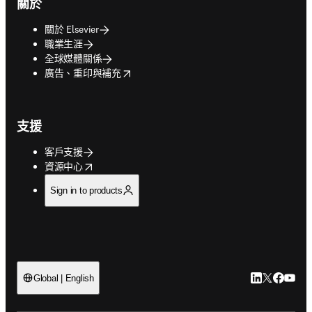
關於
關於 Elsevier
職業生涯
全球媒體關係
opens in new tab/window
廣告、重印與補充
支援
客戶支援
opens in new tab/window
資源中心
Sign in to products
LinkedIn
Twitter
Faceb
You
Global | English