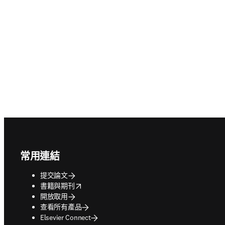
Footer navigation
常用連結
提交論文
opens in new tab/window
書籍與期刊
開放取用
查看所有產品
Elsevier Connect