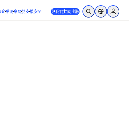
療
企業
洞察
關於
支援
安全
與我們共同出版
公開搜尋
位置選擇器
Sign in to