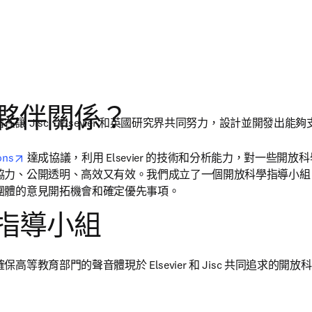
夥伴關係？
讓 Jisc、Elsevier 和英國研究界共同努力，設計並開發出
opens in new tab/window
ons
 達成協議，利用 Elsevier 的技術和分析能力，對一些開
協力、公開透明、高效又有效。我們成立了一個開放科學指導小組
團體的意見開拓機會和確定優先事項。
指導小組
高等教育部門的聲音體現於 Elsevier 和 Jisc 共同追求的開