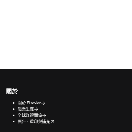
關於
關於 Elsevier
職業生涯
全球媒體關係
opens in new tab/window
廣告、重印與補充