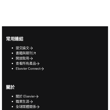
Footer navigation
常用連結
提交論文
opens in new tab/window
書籍與期刊
開放取用
查看所有產品
Elsevier Connect
關於
關於 Elsevier
職業生涯
全球媒體關係