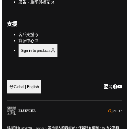
opens in new tab/window
廣告、重印與補充
支援
客戶支援
opens in new tab/window
資源中心
Sign in to products
LinkedIn
Twitter
Faceb
You
Global | English
ope
版權所有 © 2026 Elsevier、其授權人和貢獻者。保留所有權利，包括文字和