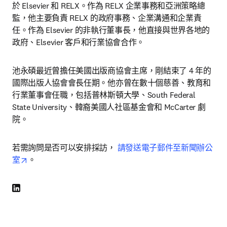
於 Elsevier 和 RELX。作為 RELX 企業事務和亞洲策略總
監，他主要負責 RELX 的政府事務、企業溝通和企業責
任。作為 Elsevier 的非執行董事長，他直接與世界各地的
政府、Elsevier 客戶和行業協會合作。
池永碩最近曾擔任美國出版商協會主席，剛結束了 4 年的
國際出版人協會會長任期。他亦曾在數十個慈善、教育和
行業董事會任職，包括普林斯頓大學、South Federal 
State University、韓裔美國人社區基金會和 McCarter 劇
院。
若需詢問是否可以安排採訪， 
請發送電子郵件至新聞辦公
opens in new tab/window
室
。
LinkedIn 打開新的分頁／視窗