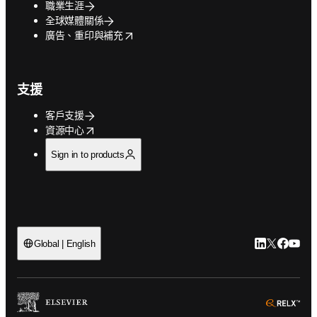
職業生涯
全球媒體關係
opens in new tab/window
廣告、重印與補充
支援
客戶支援
opens in new tab/window
資源中心
Sign in to products
LinkedIn
Twitter
Faceb
You
Global | English
ope