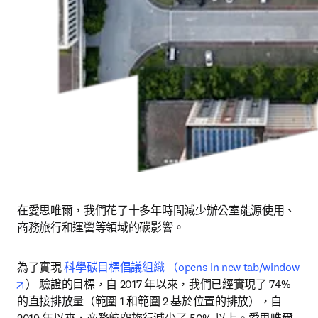
在愛思唯爾，我們花了十多年時間減少辦公室能源使用、
商務旅行和運營等領域的碳影響。 
為了實現 
科學碳目標倡議組織 （opens in new tab/window
opens in new tab/window
） 驗證的目標，自 2017 年以來，我們已經實現了 74% 
的直接排放量（範圍 1 和範圍 2 基於位置的排放），自 