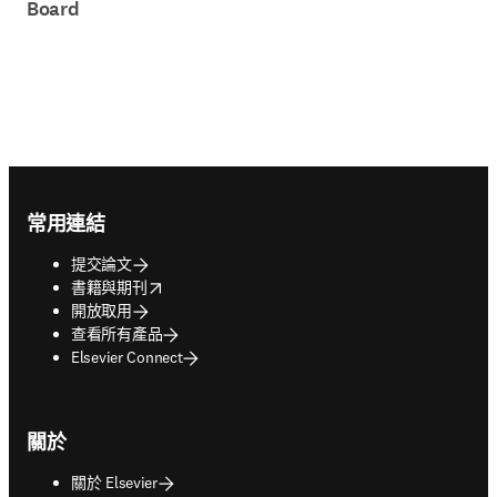
Board
Footer navigation
常用連結
提交論文
opens in new tab/window
書籍與期刊
開放取用
查看所有產品
Elsevier Connect
關於
關於 Elsevier